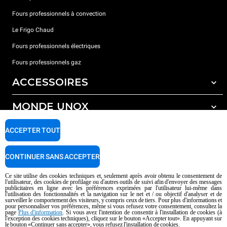
Fours professionnels à convection
Le Frigo Chaud
Fours professionnels électriques
Fours professionnels gaz
ACCESSOIRES
MONDE UNOX
Tous les accessoires
Détergents pour lavage automatique
SUPPORT
ACCEPTER TOUT
Nos bureaux dans le monde
Détergents pour lavage manuel
Traitement de l'eau avec filtres à résine
Garantie Unox
CONTINUER SANS ACCEPTER
Traitement de l'eau par osmose inverse
Trouver les Revendeurs
Ce site utilise des cookies techniques et, seulement après avoir obtenu le consentement de
l'utilisateur, des cookies de profilage ou d'autres outils de suivi afin d'envoyer des messages
Trouver les Centres SAV
publicitaires en ligne avec les préférences exprimées par l'utilisateur lui-même dans
l'utilisation des fonctionnalités et la navigation sur le net et / ou objectif d'analyser et de
AI Content Disclaimer
Privacy policy
Cookie policy
surveiller le comportement des visiteurs, y compris ceux de tiers. Pour plus d'informations et
pour personnaliser vos préférences, même si vous refusez votre consentement, consultez la
Droits d'auteurt 2026 UNOX SpA Tous droits réservés. Reg.Papova n °
page
Plus d'information
. Si vous avez l'intention de consentir à l'installation de cookies (à
l'exception des cookies techniques), cliquez sur le bouton «Accepter tout». En appuyant sur
04230750285 - REA Padova 372835 - Cap. 5.000.000 € iv - P.IVA / CF
le bouton «Continuer sans accepter», vous refusez l'installation de cookies.
04230750285 - IT WEEE Reg. No. IT08020000000377