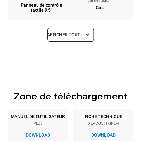
Alimentation
Panneau de contrôle
Gaz
tactile 9,5"
AFFICHER TOUT
Dimensions
Largeur
Profondeur
750 mm
783 mm
Hauteur
Poids
675 mm
83 kg
Zone de téléchargement
Caractéristiques de la plaque
Nombre de plaques
Taille de la plaque
5
GN 1/1
MANUEL DE L'UTILISATEUR
FICHE TECHNIQUE
PLUS
XEVC-0511-GPLM
Espace entre les plaques
67 mm
DOWNLOAD
DOWNLOAD