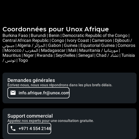
Coordonnées pour Unox Afrique
Burkina Faso | Burundi | Benin | Democratic Republic of the Congo |
Central African Republic | Congo | Ivory Coast | Cameroon | Djibouti /
جيبوتي | Algeria / الجزائر | Gabon | Guinea | Equatorial Guinea | Comoros
| Morocco / المغرب | Madagascar | Mali | Mauritania / موريتانيا |
Mauritius | Niger | Rwanda | Seychelles | Senegal | Chad / تشاد | Tunisia
/ تونس | Togo
Demandes générales
Écrivez-nous, nous vous répondrons dans les plus brefs délais.
info.afrique.fr@unox.com
Support commercial
Appelez nos experts pour une consultation gratuite.
+971 4 554 2146