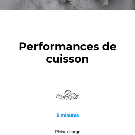
cuissons vapeur
2 heures à four vide à 180
°C
Performances de
cuisson
6 minutes
Pleine charge