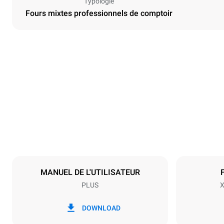
Typologie
Fours mixtes professionnels de comptoir
Dimensions
Largeur
750 mm
Poids
86 kg
Caractéristiques de la plaque
Nombre de pl
7
MANUEL DE L'UTILISATEUR
PLUS
X
Alimentation
Tension
380-415V 3N
DOWNLOAD
1~