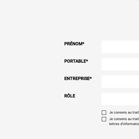
PRÉNOM
*
PORTABLE
*
ENTREPRISE
*
RÔLE
Je consens au tra
Je consens au trai
lettres d'informati