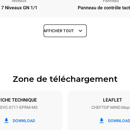
Niveaux
Panneau
7 Niveaux GN 1/1
Panneau de contrôle tacti
AFFICHER TOUT
Profondeur
783 mm
Zone de téléchargement
aques
Taille de la plaque
GN 1/1
FICHE TECHNIQUE
LEAFLET
EVC-0711-EPRM-MS
CHEFTOP MIND.Map
Énergie électrique
~ / 220-240V 3~ / 220-240V
11,7 kW
DOWNLOAD
DOWNLOA