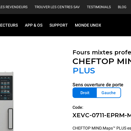
LES REVENDEURS
TROUVER LES CENTRES SAV
TESTIMONIALS
BLOG
SECTEURS
APP & OS
SUPPORT
MONDE UNOX
Fours mixtes prof
CHEFTOP MI
PLUS
Sens ouverture de porte
Droit
Gauche
Code:
XEVC-0711-EPRM-
CHEFTOP MIND.Maps™ PLUS est le fo