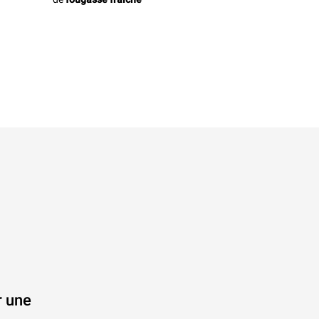
r une
.