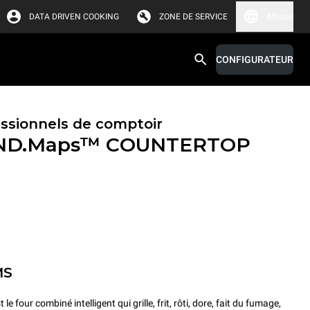
DATA DRIVEN COOKING
ZONE DE SERVICE
Afrique
CONFIGURATEUR
essionnels de comptoir
ND.Maps™ COUNTERTOP
MS
ur combiné intelligent qui grille, frit, rôti, dore, fait du fumage,