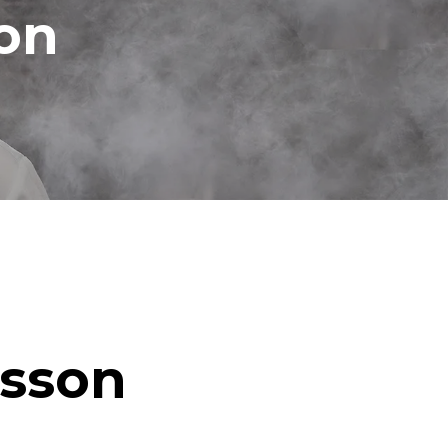
ion
isson