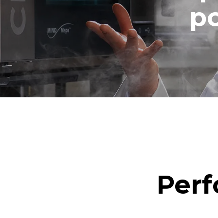
po
Perf