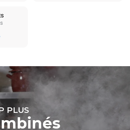
ES
MS
Estimation calculée sur la base d'une utilisation
D
quotidienne du four (300 jours/an) :
6 faibles charges de poulet rôti (20% de
charge)
t les
1 pleine charge de pommes de terre
ar le four.
rôties
endent du
3 pleines charges de cuissons vapeur
est connecté;
2 heures à four vide à 180 °C
liminées en
rgie produite
bles.
P PLUS
ombinés