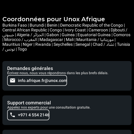
Coordonnées pour Unox Afrique
Burkina Faso | Burundi | Benin | Democratic Republic of the Congo |
Central African Republic | Congo | Ivory Coast | Cameroon | Djibouti /
جيبوتي | Algeria / الجزائر | Gabon | Guinea | Equatorial Guinea | Comoros
| Morocco / المغرب | Madagascar | Mali | Mauritania / موريتانيا |
Mauritius | Niger | Rwanda | Seychelles | Senegal | Chad / تشاد | Tunisia
/ تونس | Togo
Demandes générales
Écrivez-nous, nous vous répondrons dans les plus brefs délais.
info.afrique.fr@unox.com
Support commercial
Appelez nos experts pour une consultation gratuite.
+971 4 554 2146