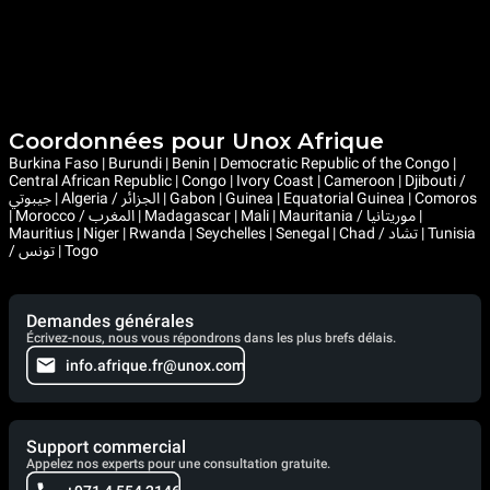
Coordonnées pour Unox Afrique
Burkina Faso | Burundi | Benin | Democratic Republic of the Congo |
Central African Republic | Congo | Ivory Coast | Cameroon | Djibouti /
جيبوتي | Algeria / الجزائر | Gabon | Guinea | Equatorial Guinea | Comoros
| Morocco / المغرب | Madagascar | Mali | Mauritania / موريتانيا |
Mauritius | Niger | Rwanda | Seychelles | Senegal | Chad / تشاد | Tunisia
/ تونس | Togo
Demandes générales
Écrivez-nous, nous vous répondrons dans les plus brefs délais.
info.afrique.fr@unox.com
Support commercial
Appelez nos experts pour une consultation gratuite.