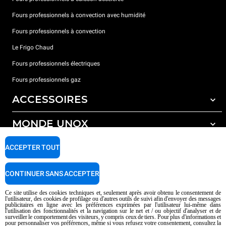
Fours professionnels à convection avec humidité
Fours professionnels à convection
Le Frigo Chaud
Fours professionnels électriques
Fours professionnels gaz
ACCESSOIRES
MONDE UNOX
Tous les accessoires
Détergents pour lavage automatique
SUPPORT
ACCEPTER TOUT
Nos bureaux dans le monde
Détergents pour lavage manuel
Traitement de l'eau avec filtres à résine
Garantie Unox
CONTINUER SANS ACCEPTER
Traitement de l'eau par osmose inverse
Trouver les Revendeurs
Ce site utilise des cookies techniques et, seulement après avoir obtenu le consentement de
l'utilisateur, des cookies de profilage ou d'autres outils de suivi afin d'envoyer des messages
Trouver les Centres SAV
publicitaires en ligne avec les préférences exprimées par l'utilisateur lui-même dans
l'utilisation des fonctionnalités et la navigation sur le net et / ou objectif d'analyser et de
AI Content Disclaimer
Privacy policy
Cookie policy
surveiller le comportement des visiteurs, y compris ceux de tiers. Pour plus d'informations et
pour personnaliser vos préférences, même si vous refusez votre consentement, consultez la