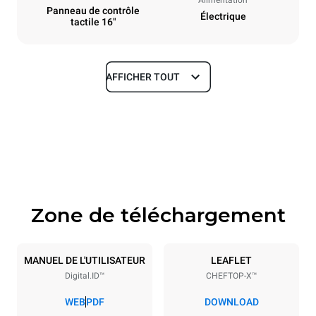
Panneau de contrôle
Électrique
tactile 16"
AFFICHER TOUT
Dimensions
Largeur
Profondeur
860 mm
1180 mm
Hauteur
Poids
849 mm
150 kg
Zone de téléchargement
Caractéristiques de la plaque
Nombre de plaques
Taille de la plaque
6
GN 2/1
MANUEL DE L'UTILISATEUR
LEAFLET
Digital.ID™
CHEFTOP-X™
Espace entre les plaques
77 mm
WEB
PDF
DOWNLOAD