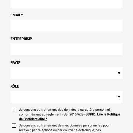
EMAIL
*
ENTREPRISE
*
PAYS
*
▾
RÔLE
▾
Je consens au traitement des données à caractère personnel
conformément au règlement (UE) 2016/679 (GDPR).
Lire la Politique
de Confidentialité
*
Je consens au traitement de mes données personnelles pour
recevoir, par téléphone ou par courrier électronique, des