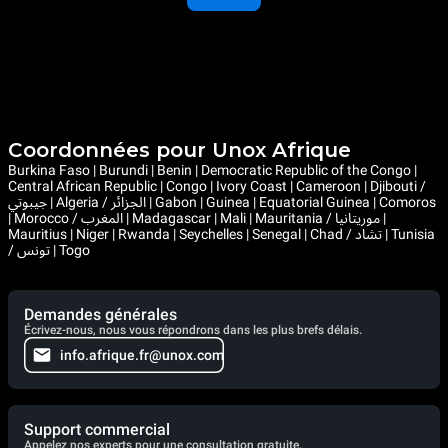
Coordonnées pour Unox Afrique
Burkina Faso | Burundi | Benin | Democratic Republic of the Congo |
Central African Republic | Congo | Ivory Coast | Cameroon | Djibouti /
جيبوتي | Algeria / الجزائر | Gabon | Guinea | Equatorial Guinea | Comoros
| Morocco / المغرب | Madagascar | Mali | Mauritania / موريتانيا |
Mauritius | Niger | Rwanda | Seychelles | Senegal | Chad / تشاد | Tunisia
/ تونس | Togo
Demandes générales
Écrivez-nous, nous vous répondrons dans les plus brefs délais.
info.afrique.fr@unox.com
Support commercial
Appelez nos experts pour une consultation gratuite.