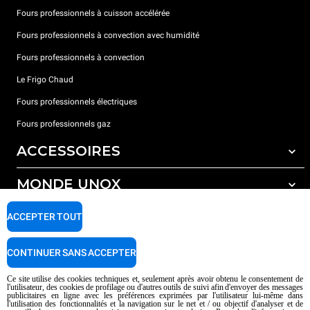
Fours professionnels à cuisson accélérée
Fours professionnels à convection avec humidité
Fours professionnels à convection
Le Frigo Chaud
Fours professionnels électriques
Fours professionnels gaz
ACCESSOIRES
MONDE UNOX
Tous les accessoires
Détergents pour lavage automatique
SUPPORT
ACCEPTER TOUT
Nos bureaux dans le monde
Détergents pour lavage manuel
Traitement de l'eau avec filtres à résine
Garantie Unox
CONTINUER SANS ACCEPTER
Traitement de l'eau par osmose inverse
Trouver les Revendeurs
Ce site utilise des cookies techniques et, seulement après avoir obtenu le consentement de
l'utilisateur, des cookies de profilage ou d'autres outils de suivi afin d'envoyer des messages
Trouver les Centres SAV
publicitaires en ligne avec les préférences exprimées par l'utilisateur lui-même dans
l'utilisation des fonctionnalités et la navigation sur le net et / ou objectif d'analyser et de
AI Content Disclaimer
Privacy policy
Cookie policy