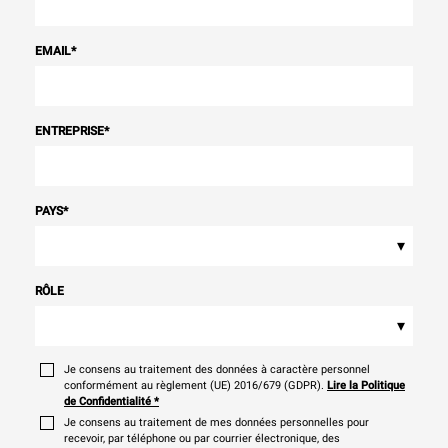
EMAIL
*
ENTREPRISE
*
PAYS
*
▾
RÔLE
▾
Je consens au traitement des données à caractère personnel
conformément au règlement (UE) 2016/679 (GDPR).
Lire la Politique
de Confidentialité
*
Je consens au traitement de mes données personnelles pour
recevoir, par téléphone ou par courrier électronique, des