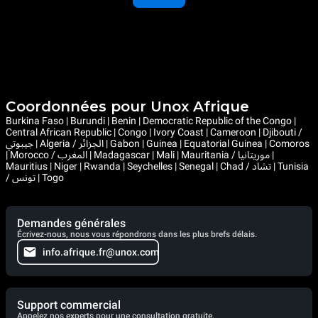
Coordonnées pour Unox Afrique
Burkina Faso | Burundi | Benin | Democratic Republic of the Congo |
Central African Republic | Congo | Ivory Coast | Cameroon | Djibouti /
جيبوتي | Algeria / الجزائر | Gabon | Guinea | Equatorial Guinea | Comoros
| Morocco / المغرب | Madagascar | Mali | Mauritania / موريتانيا |
Mauritius | Niger | Rwanda | Seychelles | Senegal | Chad / تشاد | Tunisia
/ تونس | Togo
Demandes générales
Écrivez-nous, nous vous répondrons dans les plus brefs délais.
info.afrique.fr@unox.com
Support commercial
Appelez nos experts pour une consultation gratuite.