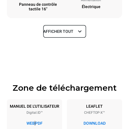
Panneau de contrôle
Électrique
tactile 16"
AFFICHER TOUT
Dimensions
Largeur
Profondeur
860 mm
1180 mm
Hauteur
Poids
849 mm
150 kg
Zone de téléchargement
Caractéristiques de la plaque
Nombre de plaques
Taille de la plaque
6
GN 2/1
MANUEL DE L'UTILISATEUR
LEAFLET
Digital.ID™
CHEFTOP-X™
Espace entre les plaques
77 mm
WEB
PDF
DOWNLOAD