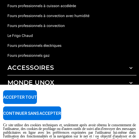
Fours professionnels à cuisson accélérée
Fours professionnels à convection avec humidité
Fours professionnels à convection
Le Frigo Chaud
Fours professionnels électriques
Fours professionnels gaz
ACCESSOIRES
MONDE UNOX
Tous les accessoires
Détergents pour lavage automatique
SUPPORT
ACCEPTER TOUT
Nos bureaux dans le monde
Détergents pour lavage manuel
Traitement de l'eau avec filtres à résine
Garantie Unox
CONTINUER SANS ACCEPTER
Traitement de l'eau par osmose inverse
Trouver les Revendeurs
Ce site utilise des cookies techniques et, seulement après avoir obtenu le consentement de
l'utilisateur, des cookies de profilage ou d'autres outils de suivi afin d'envoyer des messages
Trouver les Centres SAV
publicitaires en ligne avec les préférences exprimées par l'utilisateur lui-même dans
l'utilisation des fonctionnalités et la navigation sur le net et / ou objectif d'analyser et de
AI Content Disclaimer
Privacy policy
Cookie policy