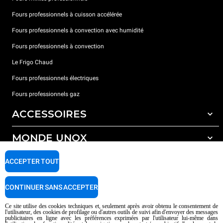
Fours professionnels à cuisson accélérée
Fours professionnels à convection avec humidité
Fours professionnels à convection
Le Frigo Chaud
Fours professionnels électriques
Fours professionnels gaz
ACCESSOIRES
MONDE UNOX
Tous les accessoires
Détergents pour lavage automatique
SUPPORT
ACCEPTER TOUT
Nos bureaux dans le monde
Détergents pour lavage manuel
Traitement de l'eau avec filtres à résine
Garantie Unox
CONTINUER SANS ACCEPTER
Traitement de l'eau par osmose inverse
Trouver les Revendeurs
Ce site utilise des cookies techniques et, seulement après avoir obtenu le consentement de
l'utilisateur, des cookies de profilage ou d'autres outils de suivi afin d'envoyer des messages
Trouver les Centres SAV
publicitaires en ligne avec les préférences exprimées par l'utilisateur lui-même dans