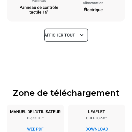
Panneau
Alimentation
Panneau de contrôle
Électrique
tactile 16"
AFFICHER TOUT
Dimensions
Largeur
Profondeur
750 mm
841 mm
Hauteur
Poids
1069 mm
132 kg
Zone de téléchargement
Caractéristiques de la plaque
Nombre de plaques
Taille de la plaque
10
GN 1/1
MANUEL DE L'UTILISATEUR
LEAFLET
Digital.ID™
CHEFTOP-X™
Espace entre les plaques
67 mm
WEB
PDF
DOWNLOAD