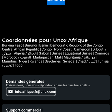
Coordonnées pour Unox Afrique
Burkina Faso | Burundi | Benin | Democratic Republic of the Congo |
Central African Republic | Congo | Ivory Coast | Cameroon | Djibouti /
جيبوتي | Algeria / الجزائر | Gabon | Guinea | Equatorial Guinea | Comoros
| Morocco / المغرب | Madagascar | Mali | Mauritania / موريتانيا |
Mauritius | Niger | Rwanda | Seychelles | Senegal | Chad / تشاد | Tunisia
/ تونس | Togo
Demandes générales
Écrivez-nous, nous vous répondrons dans les plus brefs délais.
info.afrique.fr@unox.com
Support commercial