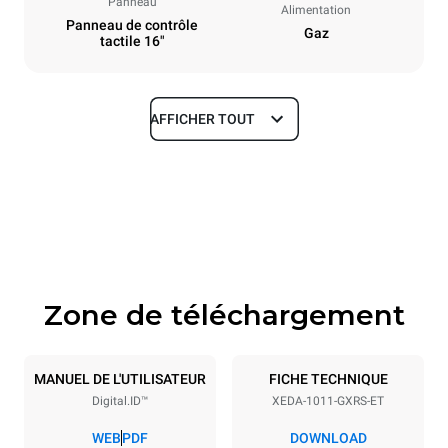
Panneau
Alimentation
Panneau de contrôle
Gaz
tactile 16"
AFFICHER TOUT
Dimensions
Largeur
Profondeur
750 mm
841 mm
Hauteur
Poids
1069 mm
151 kg
Zone de téléchargement
Caractéristiques de la plaque
Nombre de plaques
Taille de la plaque
10
GN 1/1
MANUEL DE L'UTILISATEUR
FICHE TECHNIQUE
Digital.ID™
XEDA-1011-GXRS-ET
Espace entre les plaques
67 mm
WEB
PDF
DOWNLOAD