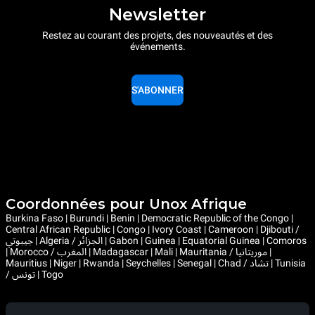
Newsletter
Restez au courant des projets, des nouveautés et des
événements.
S'ABONNER
Coordonnées pour Unox Afrique
Burkina Faso | Burundi | Benin | Democratic Republic of the Congo |
Central African Republic | Congo | Ivory Coast | Cameroon | Djibouti /
جيبوتي | Algeria / الجزائر | Gabon | Guinea | Equatorial Guinea | Comoros
| Morocco / المغرب | Madagascar | Mali | Mauritania / موريتانيا |
Mauritius | Niger | Rwanda | Seychelles | Senegal | Chad / تشاد | Tunisia
/ تونس | Togo