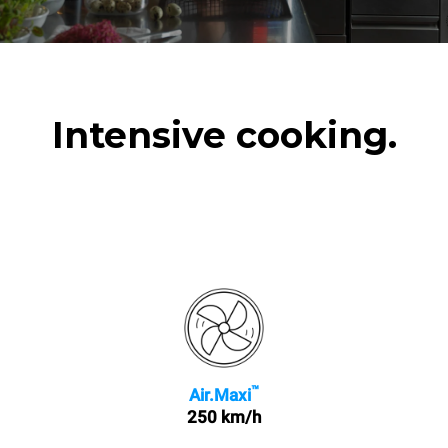
3 pleines charges de
cuissons vapeur
2 heures à four vide à 180
°C
Intensive cooking.
™
Air.Maxi
250 km/h