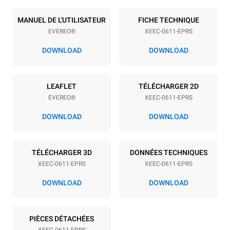
Nombre de plaques
Taille de la plaque
6
GN 1/1
MANUEL DE L'UTILISATEUR
FICHE TECHNIQUE
EVEREO®
XEEC-0611-EPRS
Espace entre les plaques
67 mm
DOWNLOAD
DOWNLOAD
Alimentation
LEAFLET
TÉLÉCHARGER 2D
EVEREO®
XEEC-0611-EPRS
Tension
Énergie électrique
220-240V 1~
2,9 kW
DOWNLOAD
DOWNLOAD
Fréquence
Type de prise
50 / 60 Hz
Type G | H07RN-F
TÉLÉCHARGER 3D
DONNÉES TECHNIQUES
XEEC-0611-EPRS
XEEC-0611-EPRS
DOWNLOAD
DOWNLOAD
PIÈCES DÉTACHÉES