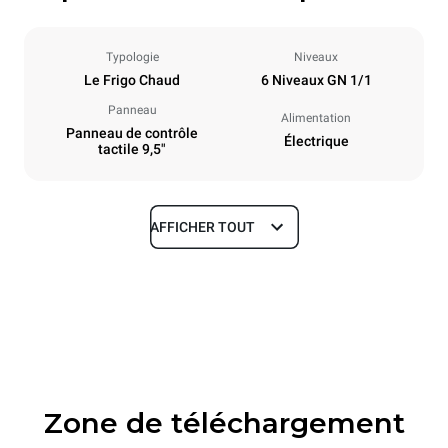
Typologie
Niveaux
Le Frigo Chaud
6 Niveaux GN 1/1
Panneau
Alimentation
Panneau de contrôle
Électrique
tactile 9,5"
AFFICHER TOUT
Dimensions
Largeur
Profondeur
750 mm
628 mm
Hauteur
Poids
647 mm
59 kg
Zone de téléchargement
Caractéristiques de la plaque