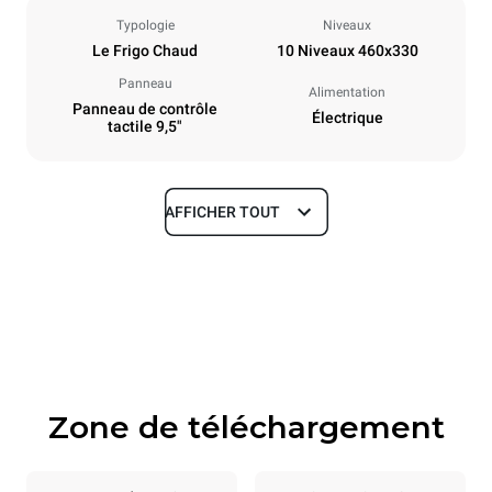
Typologie
Niveaux
Le Frigo Chaud
10 Niveaux 460x330
Panneau
Alimentation
Panneau de contrôle
Électrique
tactile 9,5"
AFFICHER TOUT
Dimensions
Largeur
Profondeur
600 mm
610 mm
Hauteur
Poids
590 mm
49 kg
Zone de téléchargement
Caractéristiques de la plaque
Nombre de plaques
Taille de la plaque
10
460x330