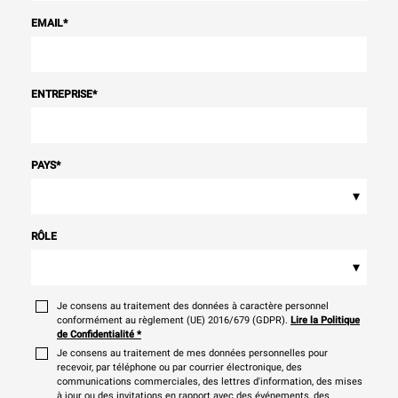
EMAIL
*
ENTREPRISE
*
PAYS
*
▾
RÔLE
▾
Je consens au traitement des données à caractère personnel
conformément au règlement (UE) 2016/679 (GDPR).
Lire la Politique
de Confidentialité
*
Je consens au traitement de mes données personnelles pour
recevoir, par téléphone ou par courrier électronique, des
communications commerciales, des lettres d'information, des mises
à jour ou des invitations en rapport avec des événements, des