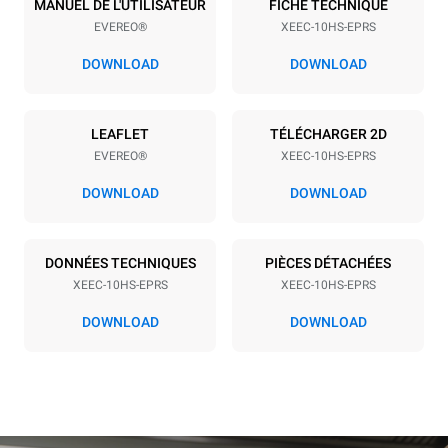
MANUEL DE L'UTILISATEUR
FICHE TECHNIQUE
EVEREO®
XEEC-10HS-EPRS
Espace entre les plaques
28 mm
DOWNLOAD
DOWNLOAD
Alimentation
LEAFLET
TÉLÉCHARGER 2D
EVEREO®
XEEC-10HS-EPRS
Tension
Énergie électrique
220-240V 1~
1,5 kW
DOWNLOAD
DOWNLOAD
Fréquence
Type de prise
50 / 60 Hz
Schuko | ✓
DONNÉES TECHNIQUES
PIÈCES DÉTACHÉES
XEEC-10HS-EPRS
XEEC-10HS-EPRS
DOWNLOAD
DOWNLOAD