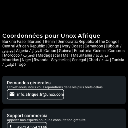
Coordonnées pour Unox Afrique
Burkina Faso | Burundi | Benin | Democratic Republic of the Congo |
Central African Republic | Congo | Ivory Coast | Cameroon | Djibouti /
جيبوتي | Algeria / الجزائر | Gabon | Guinea | Equatorial Guinea | Comoros
| Morocco / المغرب | Madagascar | Mali | Mauritania / موريتانيا |
Mauritius | Niger | Rwanda | Seychelles | Senegal | Chad / تشاد | Tunisia
/ تونس | Togo
Demandes générales
Écrivez-nous, nous vous répondrons dans les plus brefs délais.
info.afrique.fr@unox.com
Support commercial
Appelez nos experts pour une consultation gratuite.
+971 4 554 2146