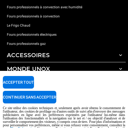
Fours professionnels à convection avec humidité
Fours professionnels à convection
Le Frigo Chaud
Fours professionnels électriques
Fours professionnels gaz
ACCESSOIRES
MONDE UNOX
Tous les accessoires
Détergents pour lavage automatique
SUPPORT
ACCEPTER TOUT
Nos bureaux dans le monde
Détergents pour lavage manuel
Traitement de l'eau avec filtres à résine
Garantie Unox
CONTINUER SANS ACCEPTER
Traitement de l'eau par osmose inverse
Trouver les Revendeurs
Ce site utilise des cookies techniques et, seulement après avoir obtenu le consentement de
l'utilisateur, des cookies de profilage ou d'autres outils de suivi afin d'envoyer des messages
Trouver les Centres SAV
publicitaires en ligne avec les préférences exprimées par l'utilisateur lui-même dans
l'utilisation des fonctionnalités et la navigation sur le net et / ou objectif d'analyser et de
AI Content Disclaimer
Privacy policy
Cookie policy
surveiller le comportement des visiteurs, y compris ceux de tiers. Pour plus d'informations et
pour personnaliser vos préférences, même si vous refusez votre consentement, consultez la