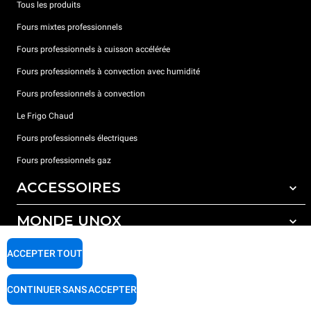
Tous les produits
Fours mixtes professionnels
Fours professionnels à cuisson accélérée
Fours professionnels à convection avec humidité
Fours professionnels à convection
Le Frigo Chaud
Fours professionnels électriques
Fours professionnels gaz
ACCESSOIRES
MONDE UNOX
Tous les accessoires
Détergents pour lavage automatique
SUPPORT
ACCEPTER TOUT
Nos bureaux dans le monde
Détergents pour lavage manuel
Traitement de l'eau avec filtres à résine
Garantie Unox
CONTINUER SANS ACCEPTER
Traitement de l'eau par osmose inverse
Trouver les Revendeurs