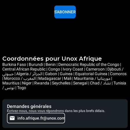
S'ABONNER
Coordonnées pour Unox Afrique
Burkina Faso | Burundi | Benin | Democratic Republic of the Congo |
Central African Republic | Congo | Ivory Coast | Cameroon | Djibouti /
جيبوتي | Algeria / الجزائر | Gabon | Guinea | Equatorial Guinea | Comoros
| Morocco / المغرب | Madagascar | Mali | Mauritania / موريتانيا |
Mauritius | Niger | Rwanda | Seychelles | Senegal | Chad / تشاد | Tunisia
/ تونس | Togo
Demandes générales
Écrivez-nous, nous vous répondrons dans les plus brefs délais.
info.afrique.fr@unox.com