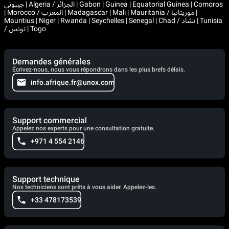
جيبوتي | Algeria / الجزائر | Gabon | Guinea | Equatorial Guinea | Comoros
| Morocco / المغرب | Madagascar | Mali | Mauritania / موريتانيا |
Mauritius | Niger | Rwanda | Seychelles | Senegal | Chad / تشاد | Tunisia
/ تونس | Togo
Demandes générales
Écrivez-nous, nous vous répondrons dans les plus brefs délais.
info.afrique.fr@unox.com
Support commercial
Appelez nos experts pour une consultation gratuite.
+971 4 554 2146
Support technique
Nos techniciens sont prêts à vous aider. Appelez-les.
+33 478173539