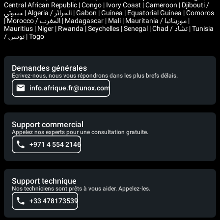
Central African Republic | Congo | Ivory Coast | Cameroon | Djibouti /
جيبوتي | Algeria / الجزائر | Gabon | Guinea | Equatorial Guinea | Comoros
| Morocco / المغرب | Madagascar | Mali | Mauritania / موريتانيا |
Mauritius | Niger | Rwanda | Seychelles | Senegal | Chad / تشاد | Tunisia
/ تونس | Togo
Demandes générales
Écrivez-nous, nous vous répondrons dans les plus brefs délais.
info.afrique.fr@unox.com
Support commercial
Appelez nos experts pour une consultation gratuite.
+971 4 554 2146
Support technique
Nos techniciens sont prêts à vous aider. Appelez-les.
+33 478173539