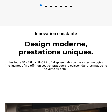
XEFR-10EU-ETRV
XEFR-10EU-ETRV-MT
Convection avec humidité
Convection avec humidité
BAKERLUX SHOP.Pro™
BAKERLUX SHOP.Pro™
COUNTERTOP
COUNTERTOP
10 600x400
10 600x400
niveaux
Innovation constante
niveaux
Électrique
Électrique
Design moderne,
Ouverture automatique de la porte
prestations uniques.
Les fours BAKERLUX SHOP.Pro™ disposent des dernières technologies
intelligentes afin d'offrir un soutien pratique à la cuisson dans les magasins
de vente au détail.