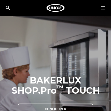
BAKERLUX
™
SHOP.Pro
TOUCH
CONFIGURER