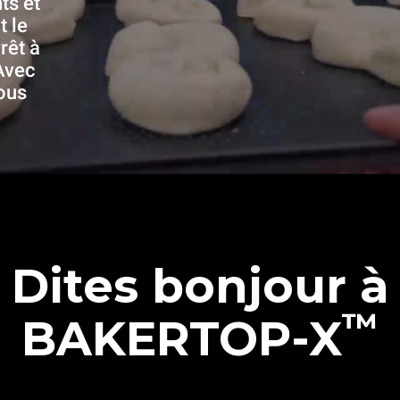
ts et
 le
rêt à
Avec
ous
Dites bonjour à
™
BAKERTOP-X