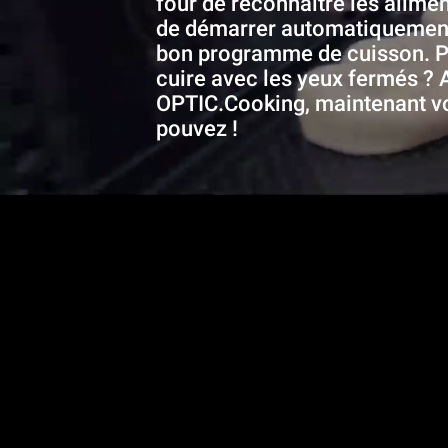
four de reconnaître les alimen
de démarrer automatiquement
bon programme de cuisson. P
cuire avec les yeux fermés ? 
OPTIC.Cooking, maintenant v
pouvez !