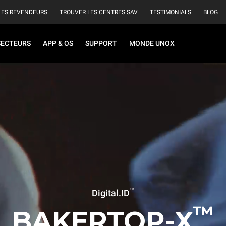
LES REVENDEURS
TROUVER LES CENTRES SAV
TESTIMONIALS
BLOG
SECTEURS
APP & OS
SUPPORT
MONDE UNOX
™
Digital.ID
™
BAKERTOP-X