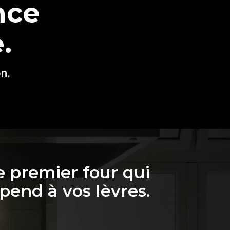
nce
.
n.
e premier four qui
pend à vos lèvres.