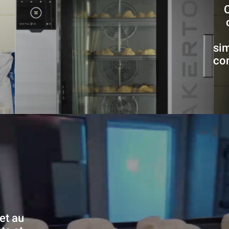
sim
co
met au