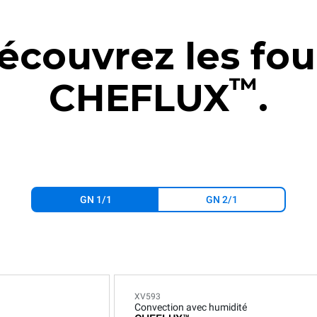
écouvrez les fou
™
CHEFLUX
.
GN 1/1
GN 2/1
XV593
Convection avec humidité