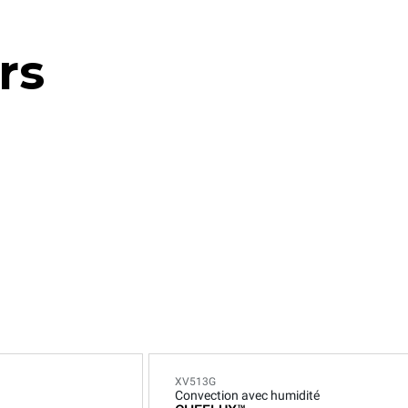
rs
XV513G
Convection avec humidité