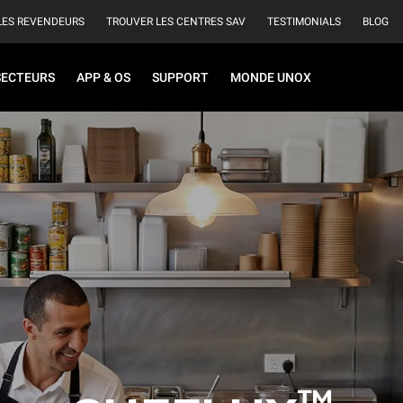
LES REVENDEURS
TROUVER LES CENTRES SAV
TESTIMONIALS
BLOG
SECTEURS
APP & OS
SUPPORT
MONDE UNOX
™