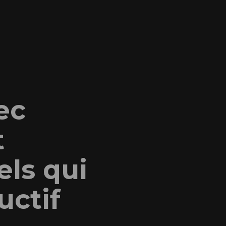
ec
t
els qui
uctif