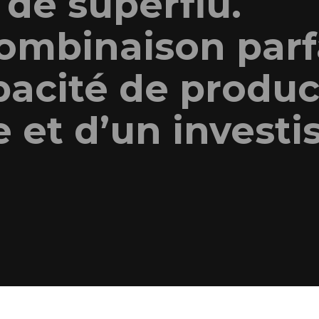
 de superflu.
combinaison parf
pacité de produc
 et d’un invest