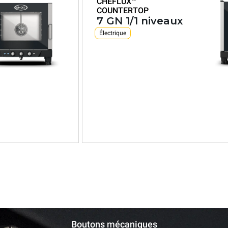
CHEFLUX™
COUNTERTOP
7 GN 1/1 niveaux
Électrique
XV4093
Convection avec humidité
CHEFLUX™
BIG
20 GN 2/1 niveaux
Boutons mécaniques
Électrique