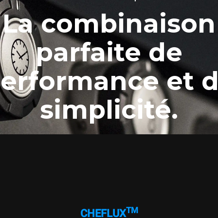
Alimentation triphasée
Tension 380-415 V 3N~ uniquement
La combinaison
parfaite de
erformance et 
simplicité.
TM
CHEFLUX