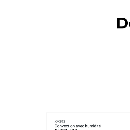
D
XV393
Convection avec humidité