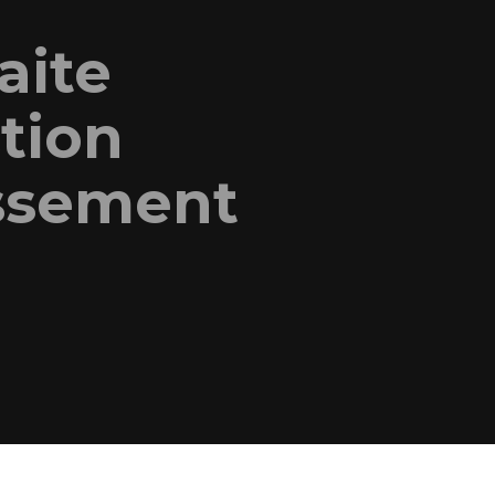
aite
tion
issement