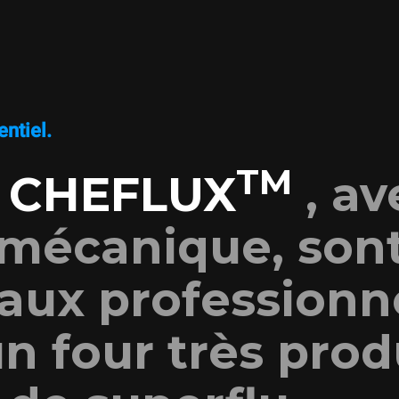
ntiel.
TM
s
CHEFLUX
, av
 mécanique, son
aux professionn
n four très prod