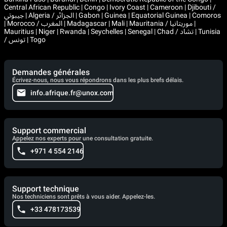
Central African Republic | Congo | Ivory Coast | Cameroon | Djibouti /
جيبوتي | Algeria / الجزائر | Gabon | Guinea | Equatorial Guinea | Comoros
| Morocco / المغرب | Madagascar | Mali | Mauritania / موريتانيا |
Mauritius | Niger | Rwanda | Seychelles | Senegal | Chad / تشاد | Tunisia
/ تونس | Togo
Demandes générales
Écrivez-nous, nous vous répondrons dans les plus brefs délais.
info.afrique.fr@unox.com
Support commercial
Appelez nos experts pour une consultation gratuite.
+971 4 554 2146
Support technique
Nos techniciens sont prêts à vous aider. Appelez-les.
+33 478173539