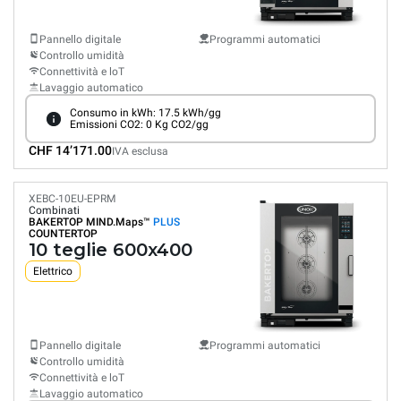
Pannello digitale
Programmi automatici
Controllo umidità
Connettività e loT
Lavaggio automatico
Consumo in kWh: 17.5 kWh/gg
Emissioni CO2: 0 Kg CO2/gg
CHF 14’171.00
IVA esclusa
XEBC-10EU-EPRM
Combinati
BAKERTOP MIND.Maps™
PLUS
COUNTERTOP
10 teglie 600x400
Elettrico
Pannello digitale
Programmi automatici
Controllo umidità
Connettività e loT
Lavaggio automatico