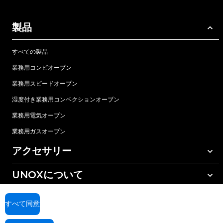
製品
すべての製品
業務用コンビオーブン
業務用スピードオーブン
湿度付き業務用コンベクションオーブン
業務用電気オーブン
業務用ガスオーブン
アクセサリー
UNOXについて
すべてのアクセサリー
樹脂フィルター式水処理
サポート
世界各地の拠点
すべて同意
逆浸透水処理
Unox 保証