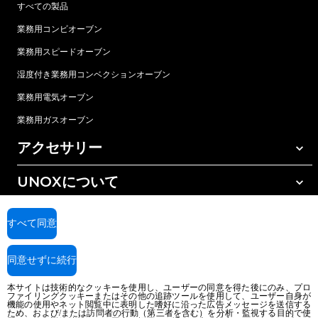
すべての製品
業務用コンビオーブン
業務用スピードオーブン
湿度付き業務用コンベクションオーブン
業務用電気オーブン
業務用ガスオーブン
アクセサリー
UNOXについて
すべてのアクセサリー
樹脂フィルター式水処理
サポート
世界各地の拠点
すべて同意
逆浸透水処理
Unox 保証
同意せずに続行
販売代理店検索
本サイトは技術的なクッキーを使用し、ユーザーの同意を得た後にのみ、プロ
サービス拠点検索
ファイリングクッキーまたはその他の追跡ツールを使用して、ユーザー自身が
機能の使用やネット閲覧中に表明した嗜好に沿った広告メッセージを送信する
AI Content Disclaimer
Privacy policy
Cookie policy
ため、および/または訪問者の行動（第三者を含む）を分析・監視する目的で使