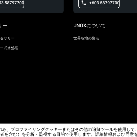
03 58797700
+603 58797700
リー
UNOXについて
セサリー
世界各地の拠点
ー式水処理
のみ、プロファイリングクッキーまたはその他の追跡ツールを使用して
/ CF
三者を含む）を分析・監視する目的で使用します。詳細情報および同意