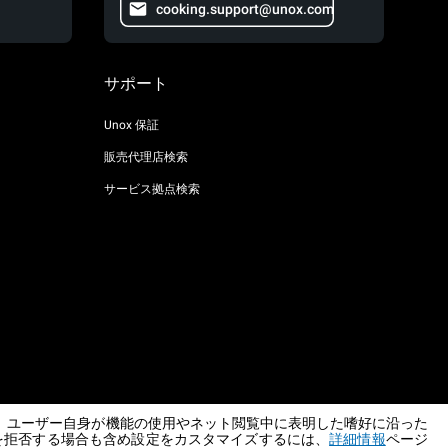
cooking.support@unox.com
サポート
Unox 保証
販売代理店検索
サービス拠点検索
、ユーザー自身が機能の使用やネット閲覧中に表明した嗜好に沿った
AI Content Disclaimer
Privacy policy
Cookie policy
を拒否する場合も含め設定をカスタマイズするには、
詳細情報
ページ