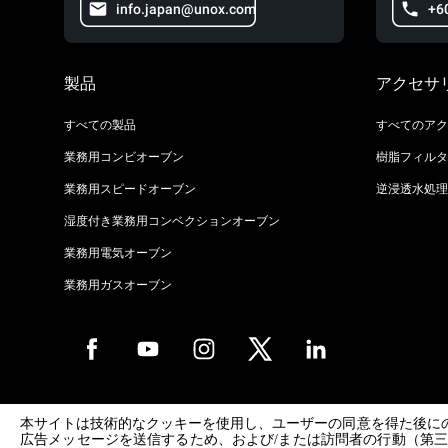
info.japan@unox.com
+6
製品
アクセサ
すべての製品
すべてのアク
業務用コンビオーブン
樹脂フィルタ
業務用スピードオーブン
逆浸透水処理
湿度付き業務用コンベクションオーブン
業務用電気オーブン
業務用ガスオーブン
Copyright 2026 UNOX S.p.A. All rights reserved. Reg. Imp. Padova n °
本サイトは技術的なクッキーを使用し、ユーザーの同意を得た後に
04230750285 - REA Padova 372835 - Cap. Soc. 5.000.000 € iv - P.IVA 
広告メッセージを送信するため、および/または訪問者の行動（第
04230750285 - IT WEEE Reg. No. IT08020000000377