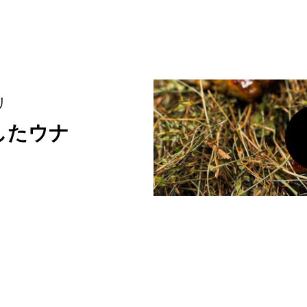
リ
したウナ