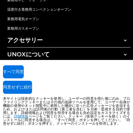
湿度付き業務用コンベクションオーブン
業務用電気オーブン
業務用ガスオーブン
アクセサリー
UNOXについて
すべてのアクセサリー
樹脂フィルター式水処理
サポート
世界各地の拠点
すべて同意
逆浸透水処理
Unox 保証
同意せずに続行
販売代理店検索
本サイトは技術的なクッキーを使用し、ユーザーの同意を得た後にのみ、プロ
サービス拠点検索
ファイリングクッキーまたはその他の追跡ツールを使用して、ユーザー自身が
機能の使用やネット閲覧中に表明した嗜好に沿った広告メッセージを送信する
AI Content Disclaimer
Privacy policy
Cookie policy
ため、および/または訪問者の行動（第三者を含む）を分析・監視する目的で使
用します。詳細情報および同意を拒否する場合も含め設定をカスタマイズする
Copyright 2026 UNOX S.p.A. All rights reserved. Reg. Imp. Padova n °
には、
詳細情報
ページをご覧ください。クッキー（技術クッキーを除く）のイ
ンストールに同意する場合は、「すべて同意」ボタンを押してください。「同
04230750285 - REA Padova 372835 - Cap. Soc. 5.000.000 € iv - P.IVA / CF
意せずに続行」ボタンを押すと、クッキーのインストールを拒否します。
04230750285 - IT WEEE Reg. No. IT08020000000377