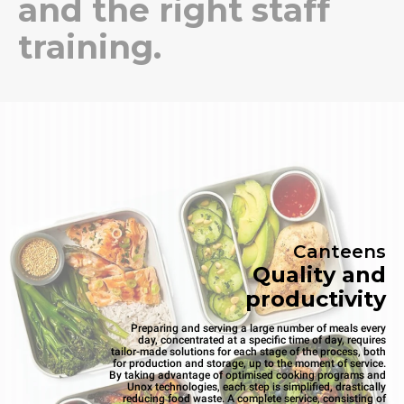
and the right staff
training.
Canteens
Quality and
productivity
Preparing and serving a large number of meals every
day, concentrated at a specific time of day, requires
tailor-made solutions for each stage of the process, both
for production and storage, up to the moment of service.
By taking advantage of optimised cooking programs and
Unox technologies, each step is simplified, drastically
reducing food waste. A complete service, consisting of