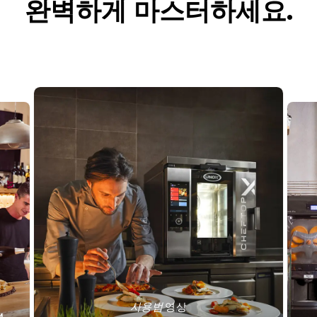
완벽하게 마스터하세요.
사용법
영상
™