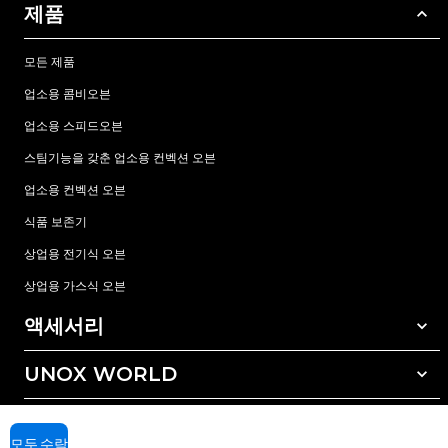
제품
모든 제품
업소용 콤비오븐
업소용 스피드오븐
스팀기능을 갖춘 업소용 컨벡션 오븐
업소용 컨벡션 오븐
식품 보존기
상업용 전기식 오븐
상업용 가스식 오븐
액세서리
UNOX WORLD
모든 액세서리
자동세척 세정제
서비스
전세계 지사
수동세척 세정제
모두 수락