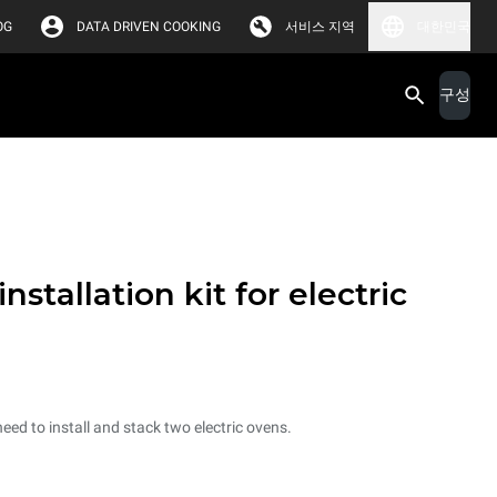
OG
DATA DRIVEN COOKING
서비스 지역
대한민국
구성
nstallation kit for electric
need to install and stack two electric ovens.