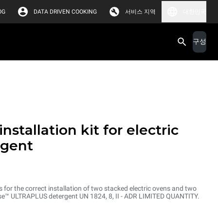
OG
DATA DRIVEN COOKING
서비스 지역
대한민국
구성
nstallation kit for electric
rgent
ts for the correct installation of two stacked electric ovens and two
inse™ ULTRAPLUS detergent UN 1824, 8, II - ADR LIMITED QUANTITY.