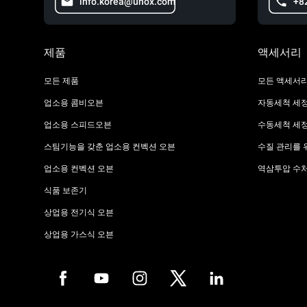
info.korea@unox.com
+8
제품
액세서리
모든 제품
모든 액세서
업소용 콤비오븐
자동세척 세
업소용 스피드오븐
수동세척 세
스팀기능을 갖춘 업소용 컨벡션 오븐
수질 관리를 
업소용 컨벡션 오븐
역삼투압 수
식품 보존기
상업용 전기식 오븐
상업용 가스식 오븐