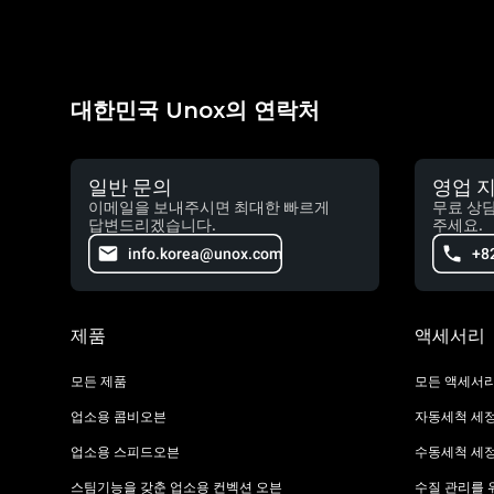
대한민국 Unox의 연락처
일반 문의
영업 
이메일을 보내주시면 최대한 빠르게
무료 상
답변드리겠습니다.
주세요.
info.korea@unox.com
+8
제품
액세서리
모든 제품
모든 액세서
업소용 콤비오븐
자동세척 세
업소용 스피드오븐
수동세척 세
스팀기능을 갖춘 업소용 컨벡션 오븐
수질 관리를 