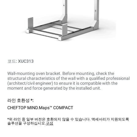
코드: XUC313
Wall-mounting oven bracket. Before mounting, check the
structural characteristics of the wall with a qualified professional
(architect/civil engineer) to ensure it is compatible with the
moment and force generated by the installed unit.
라인 호환성 *:
CHEFTOP MIND.Maps™ COMPACT
*위 라인 중 일부 버전은 호환되지 않을 수 있습니다. 액세서리가 지원되도록
솔루션을 구성하십시오.
구성