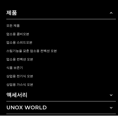
제품
모든 제품
업소용 콤비오븐
업소용 스피드오븐
스팀기능을 갖춘 업소용 컨벡션 오븐
업소용 컨벡션 오븐
식품 보존기
상업용 전기식 오븐
상업용 가스식 오븐
액세서리
UNOX WORLD
모든 액세서리
자동세척 세정제