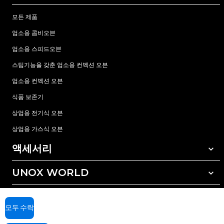
모든 제품
업소용 콤비오븐
업소용 스피드오븐
스팀기능을 갖춘 업소용 컨벡션 오븐
업소용 컨벡션 오븐
식품 보존기
상업용 전기식 오븐
상업용 가스식 오븐
액세서리
UNOX WORLD
모든 액세서리
자동세척 세정제
서비스
전세계 지사
수동세척 세정제
모두 수락
수질 관리를 위한 레진(수지) 필터
우녹스 보증