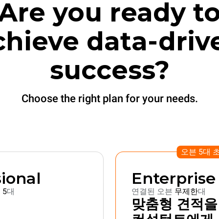
Are you ready t
chieve data-driv
success?
Choose the right plan for your needs.
오븐 5대 
ional
Enterprise
 5
대
연결된 오븐
무제한
대
맞춤형 견적을