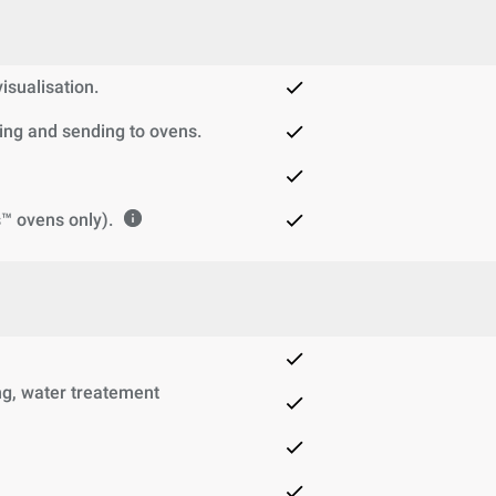
sualisation.
ng and sending to ovens.
™ ovens only).
g, water treatement