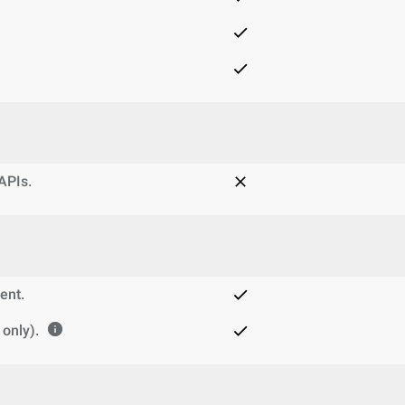
 APIs.
ent.
only).