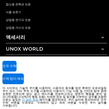
업소용 컨벡션 오븐
식품 보존기
상업용 전기식 오븐
상업용 가스식 오븐
액세서리
UNOX WORLD
모든 액세서리
자동세척 세정제
서비스
전세계 지사
수동세척 세정제
모두 수락
수질 관리를 위한 레진(수지) 필터
우녹스 보증
수락 없이 계속
역삼투압 수처리 방식
딜러 찾기
서비스 센터 찾기
이 사이트는 기술적 쿠키를 사용하며, 사용자의 동의를 얻은 후에만 프로파일링
쿠키 또는 기타 추적 도구를 사용하여 사용자가 기능 사용 및 인터넷 탐색 중에
AI Content Disclaimer
Privacy policy
Cookie policy
표현한 선호도에 맞는 광고 메시지를 전송하고/또는 방문자 행동을 분석 및
모니터링합니다(제3자 행동 포함). 자세한 정보 및 동의를 거부하는 경우를 포함한
Copyright 2026 UNOX SpA All rights reserved. Reg. Imp. Padova n °
선호도 설정은
더 많은 정보
페이지를 참조하세요. 쿠키 설치에 동의하려면 '모두
수락' 버튼을 누르세요. '수락하지 않고 계속' 버튼을 누르면 쿠키 설치를
04230750285 - REA Padova 372835 - Cap. Soc. 5.000.000 € iv - P.IVA / CF
거부합니다.
04230750285 - IT WEEE Reg. No. IT08020000000377