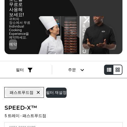
무료로
사용해
보세요!
귀하의
장소에서 무료
Individual
Cooking
Experience을
예약하세요.
예약
필터
주문
패스트푸드점
필터 재설정
SPEED-X™
5 트레이 - 패스트푸드점