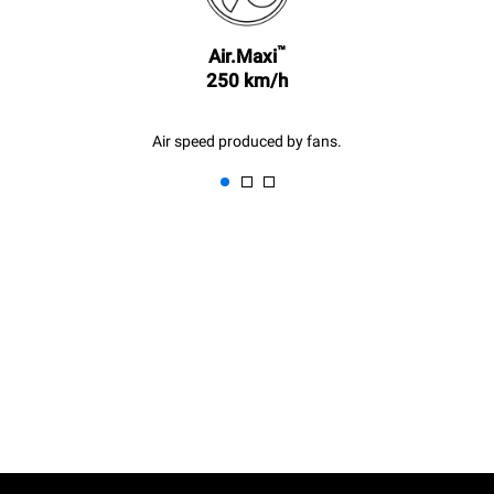
작성되었습니다. (42주/년)
중간 크기의 크로와상 8개를
짧은 세척모드 1회
팬닝했을 경우
™
Air.Maxi
250 km/h
Air speed produced by fans.