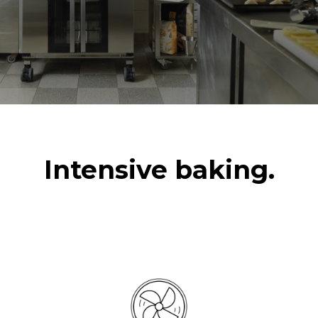
전압
전력
380-415V 3N~ / 220-240V
11,6 kW
3~ / 220-240V 1~
주파수
플러그 종류
50 / 60 Hz
포함되지 않음
*
Kwh 소비량 및 co2 배출량
kWh 소비량
CO2 배출량
Intensive baking.
15.4 kWh/일
0 kg CO2/일
추정치에는 오븐에서
생산되는 직접적인 배출만
포함된다. 간접적인 배출은
그것이 연결된 그리드의
에너지 믹스에 따라
달라지는데, 후자는 재생
가능한 자원에서 생산되는
에너지를 구매하는 선택으로
제거될 수 있다.
Greenhouse
Gas Protocol
매일 오븐을 사용한다고
추정되는 소비량은 하단의
가정했을 때 (약 300일 / 년)
주간세척 프로그램을 기준으로