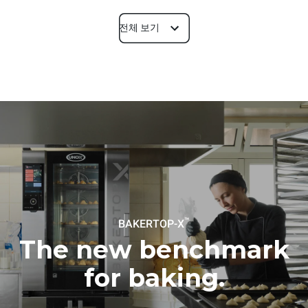
전체 보기
치수
폭
깊이
860 mm
1018 mm
높이
무게
789 mm
100 kg
트레이 사양
트레이 개수
팬사이즈
5
600x400
™
BAKERTOP-X
팬간격
86 mm
The new benchmark
for baking.
전력