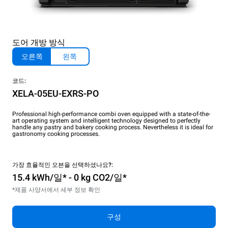
도어 개방 방식
오른쪽
왼쪽
코드:
XELA-05EU-EXRS-PO
Professional high-performance combi oven equipped with a state-of-the-
art operating system and intelligent technology designed to perfectly
handle any pastry and bakery cooking process. Nevertheless it is ideal for
gastronomy cooking processes.
가장 효율적인 오븐을 선택하셨나요?:
15.4 kWh/일* - 0 kg CO2/일*
*제품 사양서에서 세부 정보 확인
구성