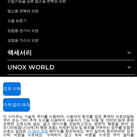
스팀기능을 갖춘 업소용 컨벡션 오븐
업소용 컨벡션 오븐
식품 보존기
상업용 전기식 오븐
상업용 가스식 오븐
액세서리
UNOX WORLD
모든 액세서리
자동세척 세정제
서비스
전세계 지사
수동세척 세정제
모두 수락
수질 관리를 위한 레진(수지) 필터
우녹스 보증
수락 없이 계속
역삼투압 수처리 방식
딜러 찾기
서비스 센터 찾기
이 사이트는 기술적 쿠키를 사용하며, 사용자의 동의를 얻은 후에만 프로파일링
쿠키 또는 기타 추적 도구를 사용하여 사용자가 기능 사용 및 인터넷 탐색 중에
AI Content Disclaimer
Privacy policy
Cookie policy
표현한 선호도에 맞는 광고 메시지를 전송하고/또는 방문자 행동을 분석 및
모니터링합니다(제3자 행동 포함). 자세한 정보 및 동의를 거부하는 경우를 포함한
Copyright 2026 UNOX SpA All rights reserved. Reg. Imp. Padova n °
선호도 설정은
더 많은 정보
페이지를 참조하세요. 쿠키 설치에 동의하려면 '모두
04230750285 - REA Padova 372835 - Cap. Soc. 5.000.000 € iv - P.IVA / CF
수락' 버튼을 누르세요. '수락하지 않고 계속' 버튼을 누르면 쿠키 설치를