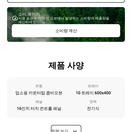
소비 계산기
사용 습관에 따라 이 오븐에서 발생하는 소비량과 배출량을
계산하세요.
소비량 계산
제품 사양
유형
트레이
업소용 카운터탑 콤비오븐
10 트레이 600x400
패널
전력
16인치 터치 컨트롤 패널
전기식
전체 보기