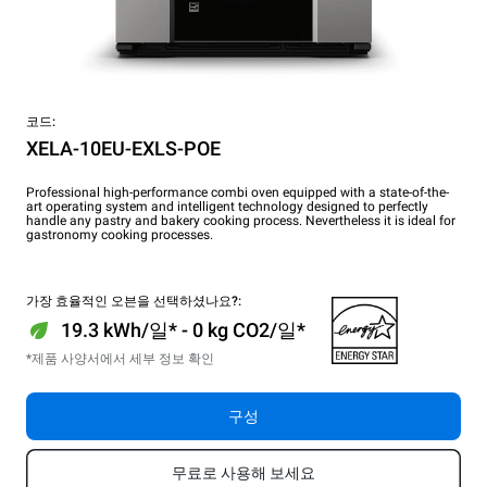
코드:
XELA-10EU-EXLS-POE
Professional high-performance combi oven equipped with a state-of-the-
art operating system and intelligent technology designed to perfectly
handle any pastry and bakery cooking process. Nevertheless it is ideal for
gastronomy cooking processes.
가장 효율적인 오븐을 선택하셨나요?:
19.3 kWh/일* - 0 kg CO2/일*
*제품 사양서에서 세부 정보 확인
구성
무료로 사용해 보세요