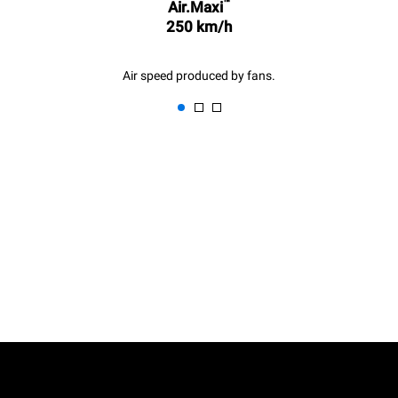
™
중간모드 세척 (1회)
Air.Maxi
사용)
하나의 트레이에 감자를
250 km/h
풀로 팬닝해 굽는 경우
스팀기능을 이용해 풀로드로
트레이 3판을 조리하는 경우
Air speed produced by fans.
오븐을 비운 상태에서
180°C로 2시간을 가동하는
경우