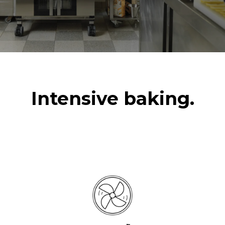
3~
주파수
플러그 종류
50 / 60 Hz
포함되지 않음
*
Kwh 소비량 및 co2 배출량
kWh 소비량
CO2 배출량
Intensive baking.
19.3 kWh/일
0 kg CO2/일
추정치에는 오븐에서
생산되는 직접적인 배출만
포함된다. 간접적인 배출은
그것이 연결된 그리드의
에너지 믹스에 따라
달라지는데, 후자는 재생
가능한 자원에서 생산되는
에너지를 구매하는 선택으로
제거될 수 있다.
Greenhouse
Gas Protocol
매일 오븐을 사용한다고
추정되는 소비량은 하단의
가정했을 때 (약 300일 / 년)
주간세척 프로그램을 기준으로
작성되었습니다. (42주/년)
가벼운 무게의 치킨 6마리를
긴모드 세척 (1회)
구울 경우 (팬 용량의 약 20%