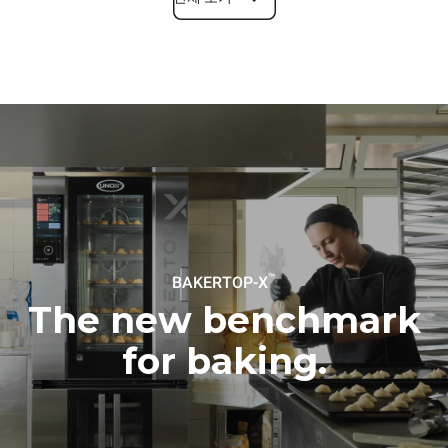
치수
폭
깊이
860 mm
1018 mm
높이
무게
1219 mm
178 kg
트레이 사양
트레이 개수
팬사이즈
10
600x400
™
BAKERTOP-X
팬간격
84 mm
The new benchmark
for baking.
전력
전압
전력
380-415V 3N~ / 220-240V
21 kW