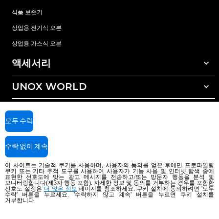
식품 보존기
상업용 전기식 오븐
상업용 가스식 오븐
액세서리
UNOX WORLD
모든 액세서리
자동세척 세정제
서비스
전세계 지사
수동세척 세정제
모두 수락
수질 관리를 위한 레진(수지) 필터
우녹스 보증
수락 없이 계속
역삼투압 수처리 방식
딜러 찾기
서비스 센터 찾기
이 사이트는 기술적 쿠키를 사용하며, 사용자의 동의를 얻은 후에만 프로파일링
쿠키 또는 기타 추적 도구를 사용하여 사용자가 기능 사용 및 인터넷 탐색 중에
AI Content Disclaimer
Privacy policy
Cookie policy
표현한 선호도에 맞는 광고 메시지를 전송하고/또는 방문자 행동을 분석 및
모니터링합니다(제3자 행동 포함). 자세한 정보 및 동의를 거부하는 경우를 포함한
Copyright 2026 UNOX SpA All rights reserved. Reg. Imp. Padova n °
선호도 설정은
더 많은 정보
페이지를 참조하세요. 쿠키 설치에 동의하려면 '모두
04230750285 - REA Padova 372835 - Cap. Soc. 5.000.000 € iv - P.IVA / CF
수락' 버튼을 누르세요. '수락하지 않고 계속' 버튼을 누르면 쿠키 설치를
거부합니다.
04230750285 - IT WEEE Reg. No. IT08020000000377