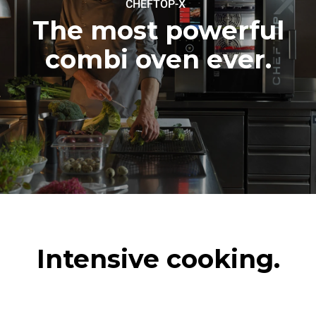
™
CHEFTOP-X
가벼운 무게의 치킨 6마리를
긴모드 세척 (1회)
구울 경우 (팬 용량의 약 20%
The most powerful
중간모드 세척 (1회)
사용)
하나의 트레이에 감자를
combi oven ever.
풀로 팬닝해 굽는 경우
스팀기능을 이용해 풀로드로
트레이 3판을 조리하는 경우
오븐을 비운 상태에서
180°C로 2시간을 가동하는
경우
Intensive cooking.