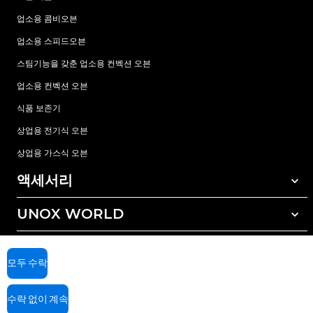
업소용 콤비오븐
업소용 스피드오븐
스팀기능을 갖춘 업소용 컨벡션 오븐
업소용 컨벡션 오븐
식품 보존기
상업용 전기식 오븐
상업용 가스식 오븐
액세서리
UNOX WORLD
모든 액세서리
자동세척 세정제
서비스
전세계 지사
수동세척 세정제
모두 수락
수질 관리를 위한 레진(수지) 필터
우녹스 보증
수락 없이 계속
역삼투압 수처리 방식
딜러 찾기