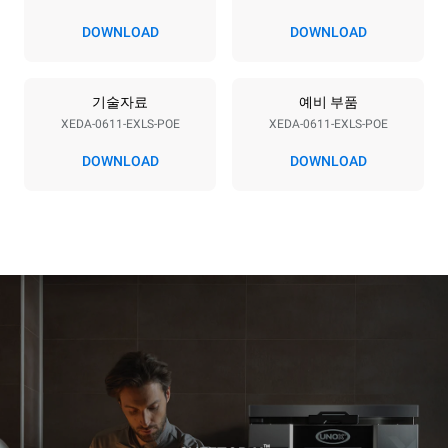
전압
전력
380-415V 3N~ / 220-240V
11,6 kW
DOWNLOAD
DOWNLOAD
3~ / 220-240V 1~
주파수
플러그 종류
50 / 60 Hz
포함되지 않음
기술자료
예비 부품
XEDA-0611-EXLS-POE
XEDA-0611-EXLS-POE
DOWNLOAD
DOWNLOAD
*
Kwh 소비량 및 co2 배출량
kWh 소비량
CO2 배출량
27.4 kWh/일
0 kg CO2/일
추정치에는 오븐에서
생산되는 직접적인 배출만
포함된다. 간접적인 배출은
그것이 연결된 그리드의
에너지 믹스에 따라
달라지는데, 후자는 재생
가능한 자원에서 생산되는
에너지를 구매하는 선택으로
제거될 수 있다.
Greenhouse
Gas Protocol
매일 오븐을 사용한다고
추정되는 소비량은 하단의
가정했을 때 (약 300일 / 년)
주간세척 프로그램을 기준으로
작성되었습니다. (42주/년)