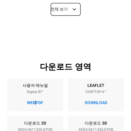
전체 보기
치수
폭
깊이
750 mm
841 mm
높이
무게
789 mm
114 kg
다운로드 영역
트레이 사양
트레이 개수
팬사이즈
6
GN 1/1
사용자 매뉴얼
LEAFLET
Digital.ID™
CHEFTOP-X™
팬간격
67 mm
WEB
PDF
DOWNLOAD
전력
다운로드 2D
다운로드 3D
XEDA-0611-EXLS-POE
XEDA-0611-EXLS-POE