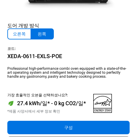
도어 개방 방식
오른쪽
왼쪽
코드:
XEDA-0611-EXLS-POE
Professional high-performance combi oven equipped with a state-of-the-
art operating system and intelligent technology designed to perfectly
handle any gastronomy, pastry and bakery cooking process.
가장 효율적인 오븐을 선택하셨나요?:
27.4 kWh/일* - 0 kg CO2/일*
*제품 사양서에서 세부 정보 확인
구성