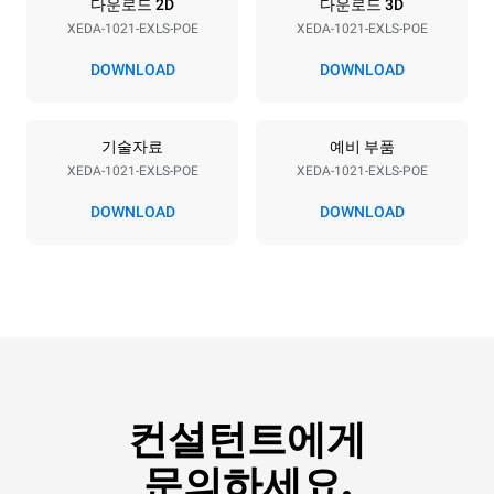
전력
다운로드 2D
다운로드 3D
XEDA-1021-EXLS-POE
XEDA-1021-EXLS-POE
전압
전력
380-415V 3N~ / 220-240V
35,8 kW
DOWNLOAD
DOWNLOAD
3~
주파수
플러그 종류
50 / 60 Hz
포함되지 않음
기술자료
예비 부품
XEDA-1021-EXLS-POE
XEDA-1021-EXLS-POE
DOWNLOAD
DOWNLOAD
*
Kwh 소비량 및 co2 배출량
kWh 소비량
CO2 배출량
141.2 kWh/일
0 kg CO2/일
추정치에는 오븐에서
생산되는 직접적인 배출만
포함된다. 간접적인 배출은
그것이 연결된 그리드의
에너지 믹스에 따라
달라지는데, 후자는 재생
가능한 자원에서 생산되는
컨설턴트에게
에너지를 구매하는 선택으로
제거될 수 있다.
Greenhouse
Gas Protocol
문의하세요.