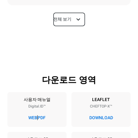
전체 보기
치수
폭
깊이
860 mm
1180 mm
높이
무게
1219 mm
207 kg
다운로드 영역
트레이 사양
트레이 개수
팬사이즈
10
GN 2/1
사용자 매뉴얼
LEAFLET
Digital.ID™
CHEFTOP-X™
팬간격
83 mm
WEB
PDF
DOWNLOAD