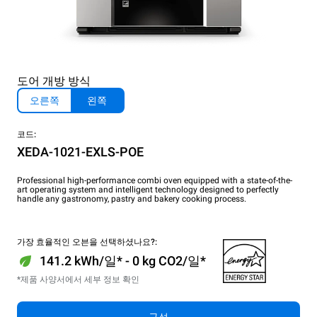
도어 개방 방식
오른쪽
왼쪽
코드:
XEDA-1021-EXLS-POE
Professional high-performance combi oven equipped with a state-of-the-
art operating system and intelligent technology designed to perfectly
handle any gastronomy, pastry and bakery cooking process.
가장 효율적인 오븐을 선택하셨나요?:
141.2 kWh/일* - 0 kg CO2/일*
*제품 사양서에서 세부 정보 확인