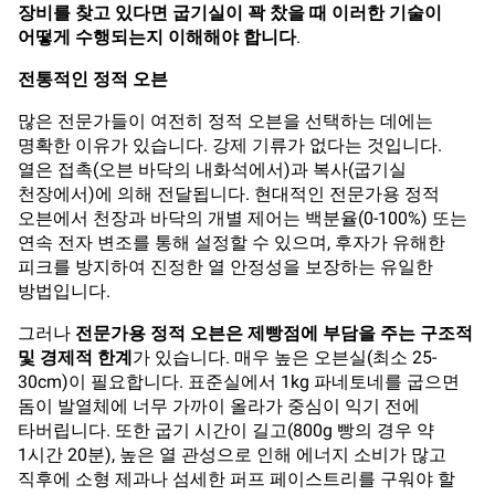
장비를 찾고 있다면 굽기실이 꽉 찼을 때 이러한 기술이
어떻게 수행되는지 이해해야 합니다
.
전통적인 정적 오븐
많은 전문가들이 여전히 정적 오븐을 선택하는 데에는
명확한 이유가 있습니다. 강제 기류가 없다는 것입니다.
열은 접촉(오븐 바닥의 내화석에서)과 복사(굽기실
천장에서)에 의해 전달됩니다. 현대적인 전문가용 정적
오븐에서 천장과 바닥의 개별 제어는 백분율(0-100%) 또는
연속 전자 변조를 통해 설정할 수 있으며, 후자가 유해한
피크를 방지하여 진정한 열 안정성을 보장하는 유일한
방법입니다.
그러나
전문가용 정적 오븐은 제빵점에 부담을 주는 구조적
및 경제적 한계
가 있습니다. 매우 높은 오븐실(최소 25-
30cm)이 필요합니다. 표준실에서 1kg 파네토네를 굽으면
돔이 발열체에 너무 가까이 올라가 중심이 익기 전에
타버립니다. 또한 굽기 시간이 길고(800g 빵의 경우 약
1시간 20분), 높은 열 관성으로 인해 에너지 소비가 많고
직후에 소형 제과나 섬세한 퍼프 페이스트리를 구워야 할