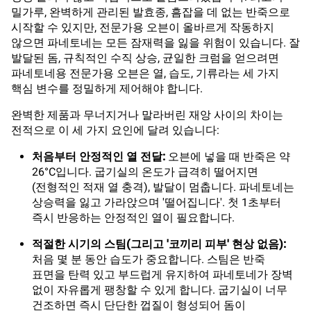
밀가루, 완벽하게 관리된 발효종, 흠잡을 데 없는 반죽으로
시작할 수 있지만, 전문가용 오븐이 올바르게 작동하지
않으면 파네토네는 모든 잠재력을 잃을 위험이 있습니다. 잘
발달된 돔, 규칙적인 수직 상승, 균일한 크럼을 얻으려면
파네토네용 전문가용 오븐은 열, 습도, 기류라는 세 가지
핵심 변수를 정밀하게 제어해야 합니다.
완벽한 제품과 무너지거나 말라버린 재앙 사이의 차이는
전적으로 이 세 가지 요인에 달려 있습니다:
처음부터 안정적인 열 전달:
오븐에 넣을 때 반죽은 약
26°C입니다. 굽기실의 온도가 급격히 떨어지면
(전형적인 적재 열 충격), 발달이 멈춥니다. 파네토네는
상승력을 잃고 가라앉으며 '떨어집니다'. 첫 1초부터
즉시 반응하는 안정적인 열이 필요합니다.
적절한 시기의 스팀(그리고 '코끼리 피부' 현상 없음):
처음 몇 분 동안 습도가 중요합니다. 스팀은 반죽
표면을 탄력 있고 부드럽게 유지하여 파네토네가 장벽
없이 자유롭게 팽창할 수 있게 합니다. 굽기실이 너무
건조하면 즉시 단단한 껍질이 형성되어 돔이