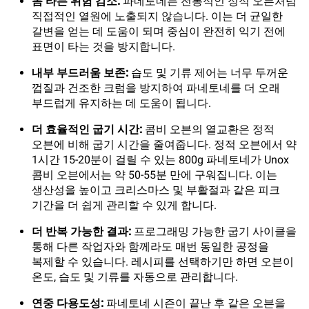
돔 타는 위험 감소:
파네토네는 전통적인 정적 오븐처럼
직접적인 열원에 노출되지 않습니다. 이는 더 균일한
갈변을 얻는 데 도움이 되며 중심이 완전히 익기 전에
표면이 타는 것을 방지합니다.
내부 부드러움 보존:
습도 및 기류 제어는 너무 두꺼운
껍질과 건조한 크럼을 방지하여 파네토네를 더 오래
부드럽게 유지하는 데 도움이 됩니다.
더 효율적인 굽기 시간:
콤비 오븐의 열교환은 정적
오븐에 비해 굽기 시간을 줄여줍니다. 정적 오븐에서 약
1시간 15-20분이 걸릴 수 있는 800g 파네토네가 Unox
콤비 오븐에서는 약 50-55분 만에 구워집니다. 이는
생산성을 높이고 크리스마스 및 부활절과 같은 피크
기간을 더 쉽게 관리할 수 있게 합니다.
더 반복 가능한 결과:
프로그래밍 가능한 굽기 사이클을
통해 다른 작업자와 함께라도 매번 동일한 공정을
복제할 수 있습니다. 레시피를 선택하기만 하면 오븐이
온도, 습도 및 기류를 자동으로 관리합니다.
연중 다용도성:
파네토네 시즌이 끝난 후 같은 오븐을