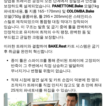
상업용 트레이는 공정의 모든 단계에서 정밀성과 안전을
보장하도록 설계되었습니다.
PANETTONE.Bake
모델(1kg
파네토네용, 틀 지름 165–170mm) 및
COLOMBA.Bake
모델(750g 콜롬바용, 틀 295 × 205mm)은 스테인리스
스틸로 제작되었으며 통합형 대칭 막대가 장착되어
있습니다. 이 구조는 발효 및 굽기 중에 틀을 완벽하게
안정적으로 유지하여 최적의 수직 팽창, 완벽한 돔 및
부드럽고 균일한 크럼을 보장합니다.
이러한 트레이와 결합하여
BAKE.Rest
카트 시스템은 굽기
후 취급을 완전히 혁신합니다:
종이 틀은 스파이크를 통해 준비된 트레이에 고정되어
반죽이 그 주변에서 직접 상승하고 발달하며
무너지거나 변형될 위험이 없습니다.
적재 시점에 절연 설계 및 카트 손잡이 덕분에 한 명의
조작자가 트레이를 직접 만지지 않고도 몇 초 만에 최대
25개의 파네토네를 뒤집을 수 있습니다.