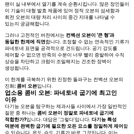
팬이 실 내부에서 열기를 계속 순환시킵니다. 많은 장인들이
이 기술이 대형 발효 제품에 있어 정적 오븐의 섬세함과
회전 오븐의 대량 처리 사이의 중간 지대를 나타낼 수
있는지 궁금해합니다.
그러나 고전적인 버전에서는
컨벡션 오븐이 '큰 형'과
동일한 한계에 직면
합니다. 조정할 수 없는 연속적인 기류가
파네토네 표면을 공격적으로 건드립니다. 공기 강도를
제어할 수 없으면 반죽의 수분이 너무 빨리 증발하여 수직
상승을 차단하고 크럼이 조밀해지는 건조한 장벽이
생성됩니다.
이 한계를 극복하기 위한 진정한 돌파구는 컨벡션 오븐의
진화
: 콤비 오븐
입니다.
업소용 콤비 오븐: 파네토네 굽기에 최고인
이유
다기능 오븐을 탐구하는 제과사들 사이에서 가장 일반적인
질문 중 하나는
콤비 오븐이 정말로 파네토네 굽기에
적합한가?
입니다. 대답은 '그렇다'입니다.
다기능 특성
덕분에 완벽한 굽기에 필요한 모든 요소를 정밀하게 제어
할
수 있습니다. 온도, 습도, 기류가 바로 그것입니다. 이는