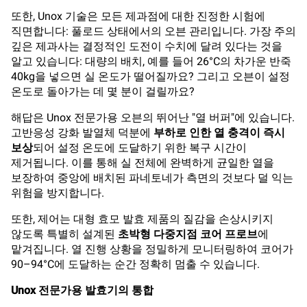
또한, Unox 기술은 모든 제과점에 대한 진정한 시험에
직면합니다: 풀로드 상태에서의 오븐 관리입니다. 가장 주의
깊은 제과사는 결정적인 도전이 수치에 달려 있다는 것을
알고 있습니다: 대량의 배치, 예를 들어 26°C의 차가운 반죽
40kg을 넣으면 실 온도가 떨어질까요? 그리고 오븐이 설정
온도로 돌아가는 데 몇 분이 걸릴까요?
해답은 Unox 전문가용 오븐의 뛰어난 "열 버퍼"에 있습니다.
고반응성 강화 발열체 덕분에
부하로 인한 열 충격이 즉시
보상
되어 설정 온도에 도달하기 위한 복구 시간이
제거됩니다. 이를 통해 실 전체에 완벽하게 균일한 열을
보장하여 중앙에 배치된 파네토네가 측면의 것보다 덜 익는
위험을 방지합니다.
또한, 제어는 대형 효모 발효 제품의 질감을 손상시키지
않도록 특별히 설계된
초박형 다중지점 코어 프로브
에
맡겨집니다. 열 진행 상황을 정밀하게 모니터링하여 코어가
90–94°C에 도달하는 순간 정확히 멈출 수 있습니다.
Unox 전문가용 발효기의 통합