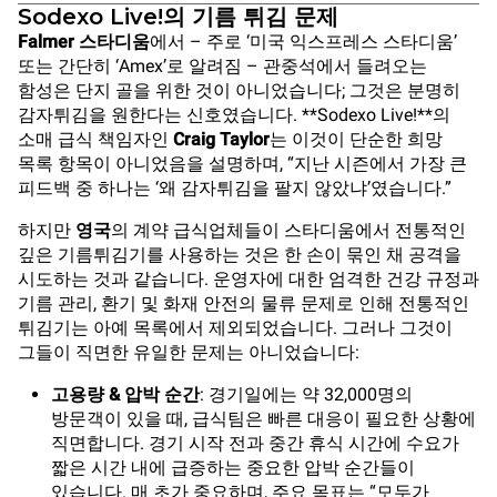
Sodexo Live!의 기름 튀김 문제
Falmer 스타디움
에서 – 주로 ‘미국 익스프레스 스타디움’
또는 간단히 ‘Amex’로 알려짐 – 관중석에서 들려오는
함성은 단지 골을 위한 것이 아니었습니다; 그것은 분명히
감자튀김을 원한다는 신호였습니다. **Sodexo Live!**의
소매 급식 책임자인
Craig Taylor
는 이것이 단순한 희망
목록 항목이 아니었음을 설명하며, “지난 시즌에서 가장 큰
피드백 중 하나는 ‘왜 감자튀김을 팔지 않았냐’였습니다.”
하지만
영국
의 계약 급식업체들이 스타디움에서 전통적인
깊은 기름튀김기를 사용하는 것은 한 손이 묶인 채 공격을
시도하는 것과 같습니다. 운영자에 대한 엄격한 건강 규정과
기름 관리, 환기 및 화재 안전의 물류 문제로 인해 전통적인
튀김기는 아예 목록에서 제외되었습니다. 그러나 그것이
그들이 직면한 유일한 문제는 아니었습니다:
고용량 & 압박 순간
: 경기일에는 약 32,000명의
방문객이 있을 때, 급식팀은 빠른 대응이 필요한 상황에
직면합니다. 경기 시작 전과 중간 휴식 시간에 수요가
짧은 시간 내에 급증하는 중요한 압박 순간들이
있습니다. 매 초가 중요하며, 주요 목표는 “모두가