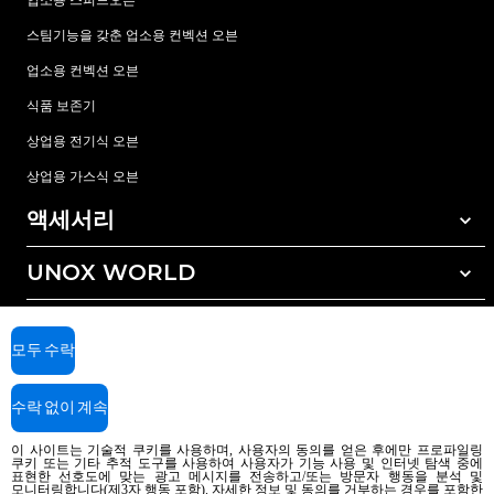
스팀기능을 갖춘 업소용 컨벡션 오븐
업소용 컨벡션 오븐
식품 보존기
상업용 전기식 오븐
상업용 가스식 오븐
액세서리
UNOX WORLD
모든 액세서리
자동세척 세정제
서비스
전세계 지사
수동세척 세정제
모두 수락
수질 관리를 위한 레진(수지) 필터
우녹스 보증
수락 없이 계속
역삼투압 수처리 방식
딜러 찾기
서비스 센터 찾기
이 사이트는 기술적 쿠키를 사용하며, 사용자의 동의를 얻은 후에만 프로파일링
쿠키 또는 기타 추적 도구를 사용하여 사용자가 기능 사용 및 인터넷 탐색 중에
AI Content Disclaimer
Privacy policy
Cookie policy
표현한 선호도에 맞는 광고 메시지를 전송하고/또는 방문자 행동을 분석 및
모니터링합니다(제3자 행동 포함). 자세한 정보 및 동의를 거부하는 경우를 포함한