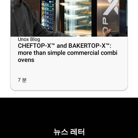
Unox Blog
CHEFTOP-X™ and BAKERTOP-X™:
more than simple commercial combi
ovens
7
분
뉴스 레터