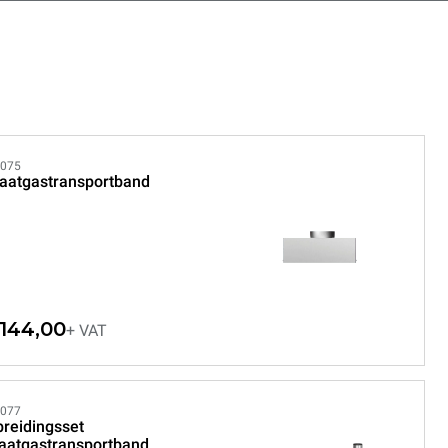
075
laatgastransportband
144,00
+ VAT
077
breidingsset
laatgastransportband