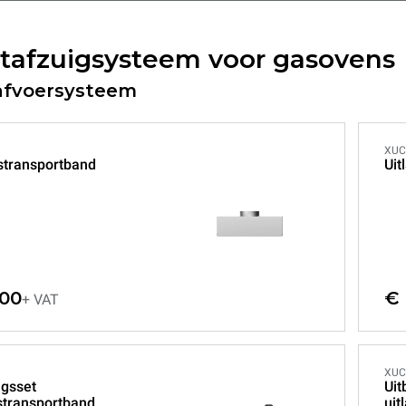
tafzuigsysteem voor gasovens
afvoersysteem
XUC
astransportband
Uit
,00
€ 
+ VAT
XUC
ngsset
Uit
stransportband
uit