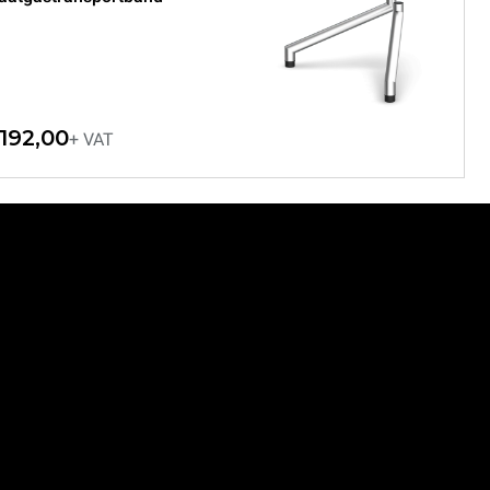
192,00
+ VAT