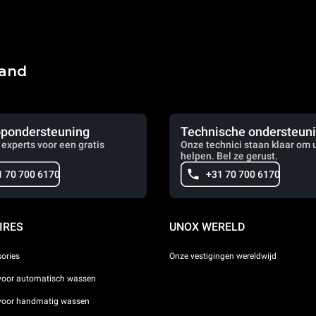
land
pondersteuning
Technische ondersteun
 experts voor een gratis
Onze technici staan klaar om u
helpen. Bel ze gerust.
1 70 700 6170
+31 70 700 6170
IRES
UNOX WERELD
sories
Onze vestigingen wereldwijd
voor automatisch wassen
 voor handmatig wassen