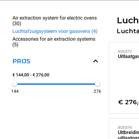
Air extraction system for electric ovens
Luch
(30)
Lucht
Luchtafzuigsysteem voor gasovens (4)
Accessories for air extraction systems
(5)
XUC072
Uitlaatg
PRIJS
€ 144,00 - € 276,00
144
276
€ 276
XUC076
Uitbreidi
uitlaatga