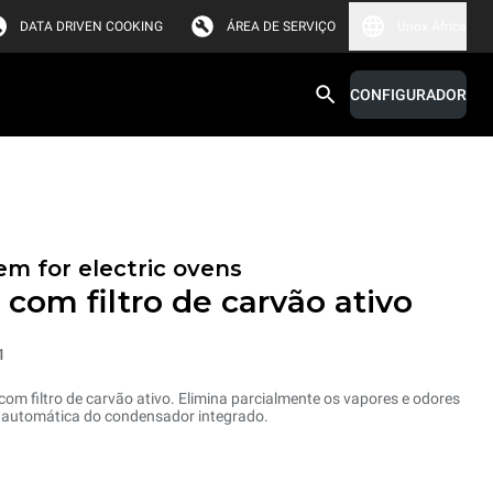
DATA DRIVEN COOKING
ÁREA DE SERVIÇO
Unox África
CONFIGURADOR
em for electric ovens
 com filtro de carvão ativo
1
om filtro de carvão ativo. Elimina parcialmente os vapores e odores
automática do condensador integrado.