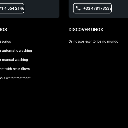
71 4 554 2146
+33 478173539
IOS
DISCOVER UNOX
ssórios
Os nossos escritórios no mundo
or automatic washing
or manual washing
nt with resin filters
sis water treatment