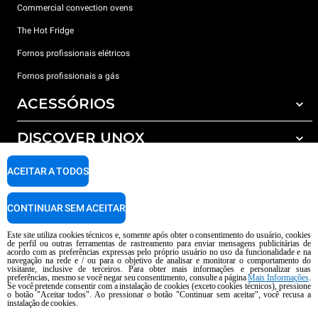
Commercial convection ovens
The Hot Fridge
Fornos profissionais elétricos
Fornos profissionais a gás
ACESSÓRIOS
DISCOVER UNOX
Todos os acessórios
Detergents for automatic washing
SUPPORT
ACEITAR A TODOS
Os nossos escritórios no mundo
Detergents for manual washing
Water treatment with resin filters
Garantia Unox
CONTINUAR SEM ACEITAR
Reverse osmosis water treatment
Encontre os Revendedores
Este site utiliza cookies técnicos e, somente após obter o consentimento do usuário, cookies
de perfil ou outras ferramentas de rastreamento para enviar mensagens publicitárias de
Encontre os Centros Service
acordo com as preferências expressas pelo próprio usuário no uso da funcionalidade e na
navegação na rede e / ou para o objetivo de analisar e monitorar o comportamento do
AI Content Disclaimer
Privacy policy
Cookie policy
visitante, inclusive de terceiros. Para obter mais informações e personalizar suas
preferências, mesmo se você negar seu consentimento, consulte a página
Mais Informações
.
copyright 2026 UNOX S.p.A. Todos os direitos reservados. Reg. Imp Pádua nº
Se você pretende consentir com a instalação de cookies (exceto cookies técnicos), pressione
o botão "Aceitar todos". Ao pressionar o botão "Continuar sem aceitar", você recusa a
04230750285 -. R.E.A. Pádua 372 835 - Cap. Soc € 5.000.000 i.v -. IVA /
instalação de cookies.
CNPJ 04230750285 - IT WEEE Reg. No. IT08020000000377