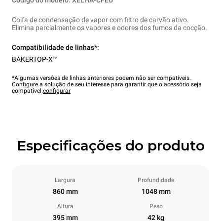
Código do modelo: XELHA-CFEU
Coifa de condensação de vapor com filtro de carvão ativo.
Elimina parcialmente os vapores e odores dos fumos da cocção.
Compatibilidade de linhas*:
BAKERTOP-X™
*Algumas versões de linhas anteriores podem não ser compatíveis.
Configure a solução de seu interesse para garantir que o acessório seja
compatível.
configurar
Especificações do produto
Largura
Profundidade
860 mm
1048 mm
Altura
Peso
395 mm
42 kg