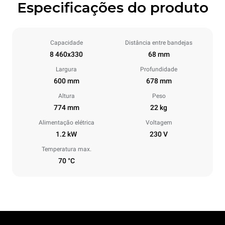
Especificações do produto
Capacidade
Distância entre bandejas
8 460x330
68 mm
Largura
Profundidade
600 mm
678 mm
Altura
Peso
774 mm
22 kg
Alimentação elétrica
Voltagem
1.2 kW
230 V
Temperatura max.
70 °C