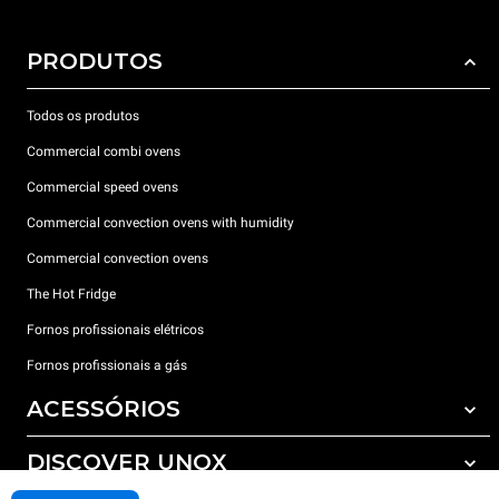
PRODUTOS
Todos os produtos
Commercial combi ovens
Commercial speed ovens
Commercial convection ovens with humidity
Commercial convection ovens
The Hot Fridge
Fornos profissionais elétricos
Fornos profissionais a gás
ACESSÓRIOS
DISCOVER UNOX
Todos os acessórios
Detergents for automatic washing