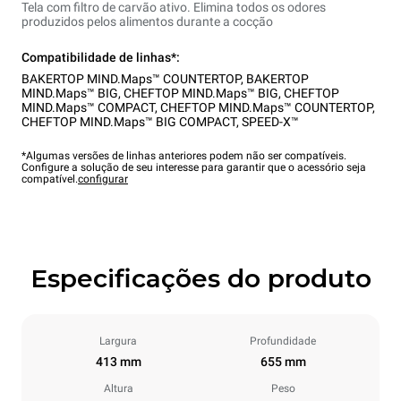
Tela com filtro de carvão ativo. Elimina todos os odores
produzidos pelos alimentos durante a cocção
Compatibilidade de linhas*:
BAKERTOP MIND.Maps™ COUNTERTOP
,
BAKERTOP
MIND.Maps™ BIG
,
CHEFTOP MIND.Maps™ BIG
,
CHEFTOP
MIND.Maps™ COMPACT
,
CHEFTOP MIND.Maps™ COUNTERTOP
,
CHEFTOP MIND.Maps™ BIG COMPACT
,
SPEED-X™
*Algumas versões de linhas anteriores podem não ser compatíveis.
Configure a solução de seu interesse para garantir que o acessório seja
compatível.
configurar
Especificações do produto
Largura
Profundidade
413 mm
655 mm
Altura
Peso