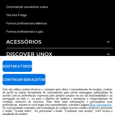
Commercial convection ovens
The Hot Fridge
Fornos profissionais elétricos
Fornos profissionais a gás
ACESSÓRIOS
DISCOVER UNOX
Todos os acessórios
Detergents for automatic washing
SUPPORT
ACEITAR A TODOS
Os nossos escritórios no mundo
Detergents for manual washing
Water treatment with resin filters
Garantia Unox
CONTINUAR SEM ACEITAR
Reverse osmosis water treatment
Encontre os Revendedores
Este site utiliza cookies técnicos e, somente após obter o consentimento do usuário, cookies
de perfil ou outras ferramentas de rastreamento para enviar mensagens publicitárias de
Encontre os Centros Service
acordo com as preferências expressas pelo próprio usuário no uso da funcionalidade e na
navegação na rede e / ou para o objetivo de analisar e monitorar o comportamento do
AI Content Disclaimer
Privacy policy
Cookie policy
visitante, inclusive de terceiros. Para obter mais informações e personalizar suas
preferências, mesmo se você negar seu consentimento, consulte a página
Mais Informações
.
copyright 2026 UNOX S.p.A. Todos os direitos reservados. Reg. Imp Pádua nº
Se você pretende consentir com a instalação de cookies (exceto cookies técnicos), pressione
04230750285 -. R.E.A. Pádua 372 835 - Cap. Soc € 5.000.000 i.v -. IVA /
o botão "Aceitar todos". Ao pressionar o botão "Continuar sem aceitar", você recusa a
instalação de cookies.
CNPJ 04230750285 - IT WEEE Reg. No. IT08020000000377