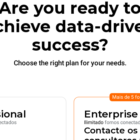
Are you ready t
chieve data-driv
success?
Choose the right plan for your needs.
Mais de 5 fo
ional
Enterprise
ectados
Ilimitado
fornos conecta
Contacte os