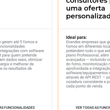
consultores
uma oferta
personalizad
Ideal para:
e gerem até 5 fornos e
Grandes empresas que g
uncionalidades
fornos em diferentes loca
 integrações com software
pretendem tudo o que est
eal para quem pretende
plano Professional, além
em dados reais, otimizar
avançados — incluindo c
ergia e melhorar de
do forno, monitorização 
e os resultados de
aprofundada e integraçã
software/equipamentos d
através de API REST — p
cozedura consistente e 
cada ponto de venda.
AS FUNCIONALIDADES
VER TODAS AS FUNC