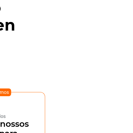
o
en
rnos
dos
 nossos