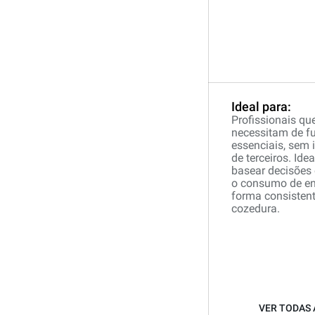
Ideal para:
Profissionais qu
necessitam de f
essenciais, sem
de terceiros. Id
basear decisões 
o consumo de en
forma consistent
cozedura.
VER TODAS 