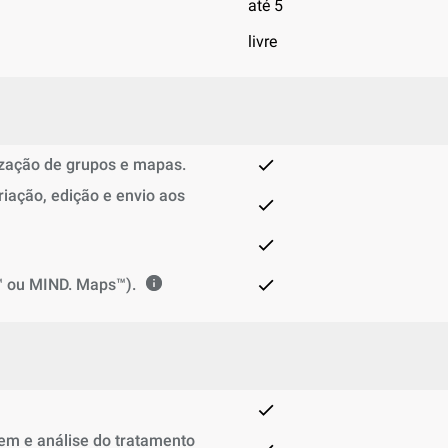
até 5
livre
ização de grupos e mapas.
iação, edição e envio aos
™ ou MIND. Maps™).
em e análise do tratamento