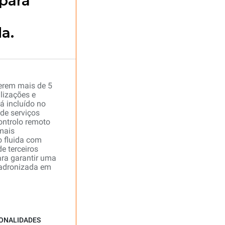
 para
a.
erem mais de 5
lizações e
á incluído no
 de serviços
ontrolo remoto
mais
o fluida com
e terceiros
ara garantir uma
padronizada em
IONALIDADES