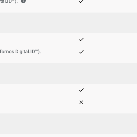
tal.ID™).
ornos Digital.ID™).