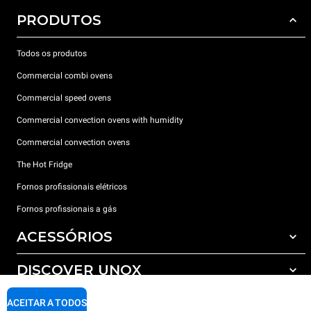
PRODUTOS
Todos os produtos
Commercial combi ovens
Commercial speed ovens
Commercial convection ovens with humidity
Commercial convection ovens
The Hot Fridge
Fornos profissionais elétricos
Fornos profissionais a gás
ACESSÓRIOS
DISCOVER UNOX
Todos os acessórios
Detergents for automatic washing
SUPPORT
ACEITAR A TODOS
Os nossos escritórios no mundo