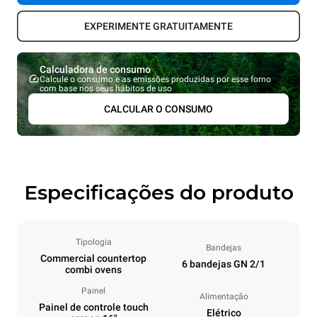
EXPERIMENTE GRATUITAMENTE
Calculadora de consumo
Calcule o consumo e as emissões produzidas por esse forno
com base nos seus hábitos de uso
CALCULAR O CONSUMO
Especificações do produto
Tipologia
Bandejas
Commercial countertop
6 bandejas GN 2/1
combi ovens
Painel
Alimentação
Painel de controle touch
Elétrico