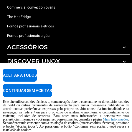
Commercial convection ovens
The Hot Fridge
Fornos profissionais elétricos
Fornos profissionais a gás
ACESSÓRIOS
DISCOVER UNOX
Todos os acessórios
Detergents for automatic washing
SUPPORT
ACEITAR A TODOS
Os nossos escritórios no mundo
Detergents for manual washing
Water treatment with resin filters
Garantia Unox
CONTINUAR SEM ACEITAR
Reverse osmosis water treatment
Encontre os Revendedores
Este site utiliza cookies técnicos e, somente após obter o consentimento do usuário, cookies
de perfil ou outras ferramentas de rastreamento para enviar mensagens publicitárias de
Encontre os Centros Service
acordo com as preferências expressas pelo próprio usuário no uso da funcionalidade e na
navegação na rede e / ou para o objetivo de analisar e monitorar o comportamento do
AI Content Disclaimer
Privacy policy
Cookie policy
visitante, inclusive de terceiros. Para obter mais informações e personalizar suas
preferências, mesmo se você negar seu consentimento, consulte a página
Mais Informações
.
copyright 2026 UNOX S.p.A. Todos os direitos reservados. Reg. Imp Pádua nº
Se você pretende consentir com a instalação de cookies (exceto cookies técnicos), pressione
o botão "Aceitar todos". Ao pressionar o botão "Continuar sem aceitar", você recusa a
04230750285 -. R.E.A. Pádua 372 835 - Cap. Soc € 5.000.000 i.v -. IVA /
instalação de cookies.
CNPJ 04230750285 - IT WEEE Reg. No. IT08020000000377