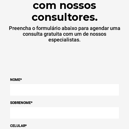
compra de energia
com nossos
produzida a partir de fontes
renováveis.
Greenhouse
consultores.
Gas Protocol
Preencha o formulário abaixo para agendar uma
consulta gratuita com um de nossos
especialistas.
NOME
*
SOBRENOME
*
CELULAR
*