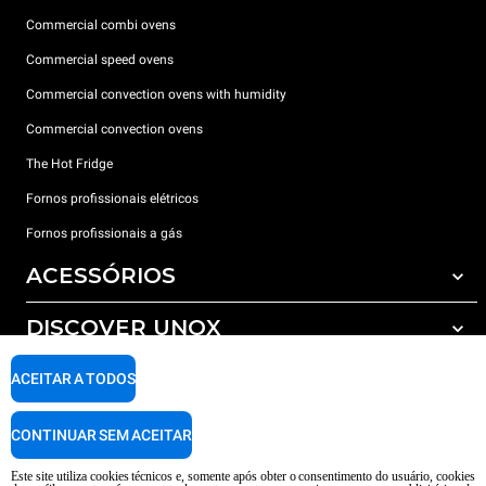
Commercial combi ovens
Commercial speed ovens
Commercial convection ovens with humidity
Commercial convection ovens
The Hot Fridge
Fornos profissionais elétricos
Fornos profissionais a gás
ACESSÓRIOS
DISCOVER UNOX
Todos os acessórios
Detergents for automatic washing
SUPPORT
ACEITAR A TODOS
Os nossos escritórios no mundo
Detergents for manual washing
Water treatment with resin filters
Garantia Unox
CONTINUAR SEM ACEITAR
Reverse osmosis water treatment
Encontre os Revendedores
Este site utiliza cookies técnicos e, somente após obter o consentimento do usuário, cookies