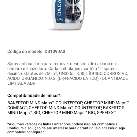
Código do modelo: DB1090A0
Spray anti-calcário para remover depósitos de calcário na
câmara de cozedura. Cada embalagem contém 12 sprays
desincrustantes de 750 ml, UN3265, 8, III, LÍQUIDO CORROSIVO,
ÁCIDO, ORGÂNICO, N.O.S. (L-(+)-ÁCIDO LÁTICO) - QUANTIDADE
LIMITADA ADR.
Compatibilidade de linhas*:
BAKERTOP MIND.Maps™ COUNTERTOP
,
CHEFTOP MIND.Maps™
COMPACT
,
CHEFTOP MIND.Maps™ COUNTERTOP
,
BAKERTOP
MIND.Maps™ BIG
,
CHEFTOP MIND.Maps™ BIG
,
SPEED-X™
*Algumas versões de linhas anteriores podem não ser compatíveis.
Configure a solução de seu interesse para garantir que o acessório seja
compatível.
configurar