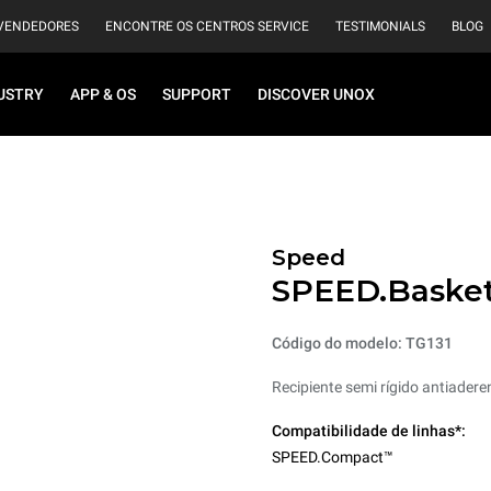
VENDEDORES
ENCONTRE OS CENTROS SERVICE
TESTIMONIALS
BLOG
USTRY
APP & OS
SUPPORT
DISCOVER UNOX
Speed
SPEED.Baske
Código do modelo: TG131
Recipiente semi rígido antiadere
Compatibilidade de linhas*:
SPEED.Compact™