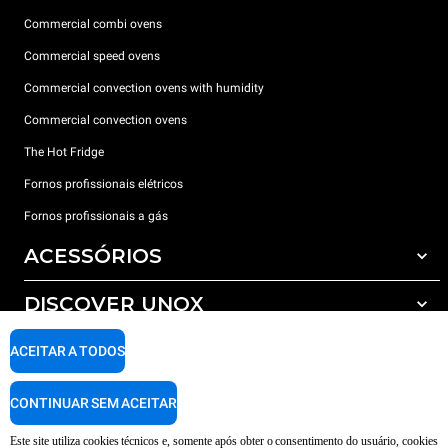
Commercial combi ovens
Commercial speed ovens
Commercial convection ovens with humidity
Commercial convection ovens
The Hot Fridge
Fornos profissionais elétricos
Fornos profissionais a gás
ACESSÓRIOS
DISCOVER UNOX
Todos os acessórios
Detergents for automatic washing
SUPPORT
ACEITAR A TODOS
Os nossos escritórios no mundo
Detergents for manual washing
Water treatment with resin filters
Garantia Unox
CONTINUAR SEM ACEITAR
Reverse osmosis water treatment
Encontre os Revendedores
Este site utiliza cookies técnicos e, somente após obter o consentimento do usuário, cookies